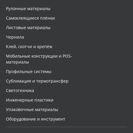
Упаковка
Рулонные материалы
Oracal 641
Самоклеящиеся плёнки
Страна происхождения
Orajet 3640
Листовые материалы
Чернила
Плёнка монтажная Oratape
Производитель
Клей, скотчи и крепёж
ПЭТ листовой
Мобильные конструкции и POS-
Торговая марка
материалы
ПЭТ бэклит
Профильные системы
Серия
Сублимация и термотрансфер
Вспененный ПВХ
Светотехника
Назначение
Инженерные пластики
Баннер
Упаковочные материалы
Доступность
Заготовки для сувениров
Оборудование и инструмент