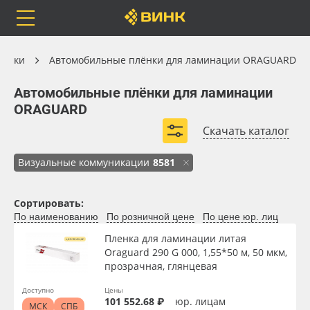
Orafol
Бренды
Доставка
Автомобильные плёнки
лёнки
Автомобильные плёнки для ламинации ORAGUARD
Автомобильные плёнки для ламинации ORAGUARD
Автомобильные плёнки для ламинации
ORAGUARD
Скачать каталог
Каталог
Весь каталог
Визуальные коммуникации
8581
Orafol
Рулонные материалы
Вид
Сортировать:
Бренды
Самоклеящиеся плёнки
По наименованию
По розничной цене
По цене юр. лиц
Ширина, м
Пленка для ламинации литая
Доставка
Листовые материалы
Oraguard 290 G 000, 1,55*50 м, 50 мкм,
прозрачная, глянцевая
Длина рулона, м
Оплата
Чернила
Доступно
Цены
101 552.68 ₽
юр. лицам
МСК
СПБ