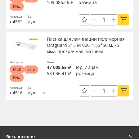
109 086.26 ₽
розница
Сервис
Клей, скотчи и крепёж
Толщина, мкм
РНД
Артикул
Ед.
Инструкции
Мобильные конструкции и POS-материалы
н4562
рул.
Материал
Компания
Профильные системы
Пленка для ламинации полимерная
Цвет
Oraguard 215 M 000, 1,55*50 м, 75
мкм, прозрачная, матовая
Контакты
Сублимация и термотрансфер
Доступно
Цены
Клей
47 009.55 ₽
юр. лицам
Блог
Светотехника
МСК
СПБ
53 036.41 ₽
розница
РНД
Цвет клея
Поставщикам
Инженерные пластики
Артикул
Ед.
н4516
рул.
Избранное
Упаковочные материалы
Текстура
Оборудование и инструмент
8 800 550 7888
Срок эксплуатации, лет
Москва
Новинки ассортимента
Весь каталог