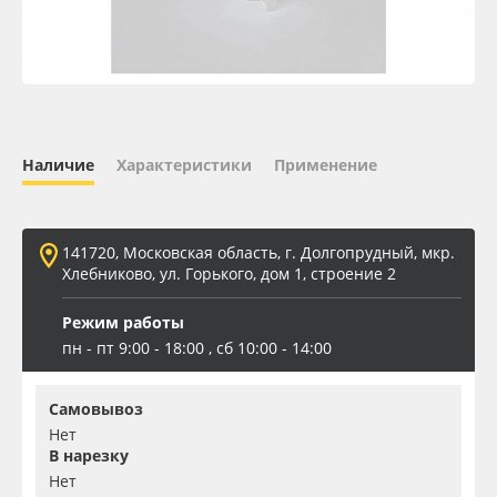
Oracal 641
Orajet 3640
Плёнка монтажная Oratape
Наличие
Характеристики
Применение
ПЭТ листовой
141720, Московская область, г. Долгопрудный, мкр.
ПЭТ бэклит
Хлебниково, ул. Горького, дом 1, строение 2
Режим работы
Вспененный ПВХ
пн - пт 9:00 - 18:00 , сб 10:00 - 14:00
Баннер
Самовывоз
Нет
Заготовки для сувениров
В нарезку
Нет