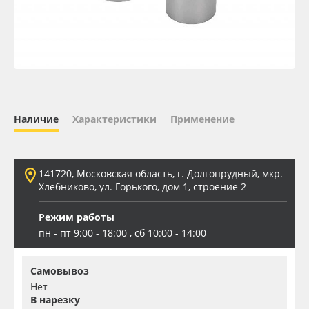
Oracal 641
Orajet 3640
Плёнка монтажная Oratape
Наличие
Характеристики
Применение
ПЭТ листовой
ПЭТ бэклит
141720, Московская область, г. Долгопрудный, мкр.
Хлебниково, ул. Горького, дом 1, строение 2
Вспененный ПВХ
Режим работы
пн - пт 9:00 - 18:00 , сб 10:00 - 14:00
Баннер
Самовывоз
Заготовки для сувениров
Нет
В нарезку