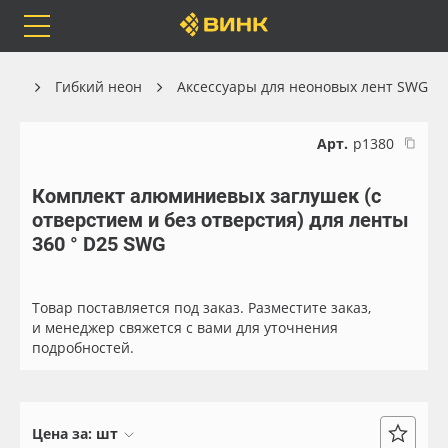
Orafol
Бренды
Доставка
ика
Гибкий неон
Аксессуары для неоновых лент SWG
Арт.
р1380
Комплект алюминиевых заглушек (с
Каталог
Весь каталог
отверстием и без отверстия) для ленты
360 ° D25 SWG
Orafol
Рулонные материалы
Бренды
Самоклеящиеся плёнки
Товар поставляется под заказ. Разместите заказ,
и менеджер свяжется с вами для уточнения
подробностей.
Доставка
Листовые материалы
Оплата
Чернила
Цена за:
шт