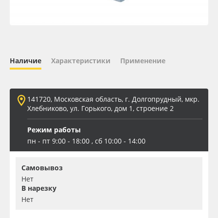
Oracal 641
Orajet 3640
Наличие
Характеристики
Применение
Плёнка монтажная Oratape
ПЭТ листовой
141720, Московская область, г. Долгопрудный, мкр.
Хлебниково, ул. Горького, дом 1, строение 2
ПЭТ бэклит
Режим работы
пн - пт 9:00 - 18:00 , сб 10:00 - 14:00
Вспененный ПВХ
Баннер
Самовывоз
Нет
В нарезку
Заготовки для сувениров
Нет