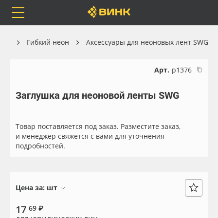
Orafol
Бренды
Доставка
ика
Гибкий неон
Аксессуары для неоновых лент SWG
Арт.
р1376
Заглушка для неоновой ленты SWG
Каталог
Весь каталог
Orafol
Рулонные материалы
Товар поставляется под заказ. Разместите заказ,
и менеджер свяжется с вами для уточнения
подробностей.
Бренды
Самоклеящиеся плёнки
Доставка
Листовые материалы
Цена за:
шт
Оплата
Чернила
17
69 ₽