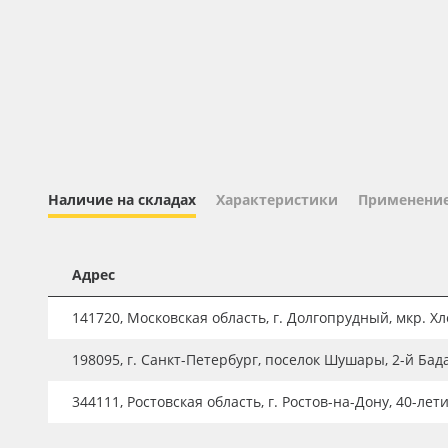
Профильные системы
Сублимация и термотрансфер
Светотехника
Инженерные пластики
Упаковочные материалы
Оборудование и инструмент
Наличие на складах
Характеристики
Применени
Новинки ассортимента
Oracal 641
Адрес
Orajet 3640
141720, Московская область, г. Долгопрудный, мкр. Хле
Плёнка монтажная Oratape
198095, г. Санкт-Петербург, поселок Шушары, 2-й Бад
ПЭТ листовой
ПЭТ бэклит
344111, Ростовская область, г. Ростов-на-Дону, 40-лет
Вспененный ПВХ