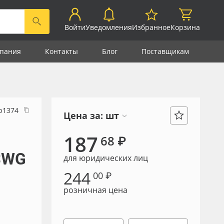
Войти
Уведомления
Избранное
Корзина
пания
Контакты
Блог
Поставщикам
р1374
Цена за:
шт
187
68 ₽
SWG
для юридических лиц
244
00 ₽
розничная цена