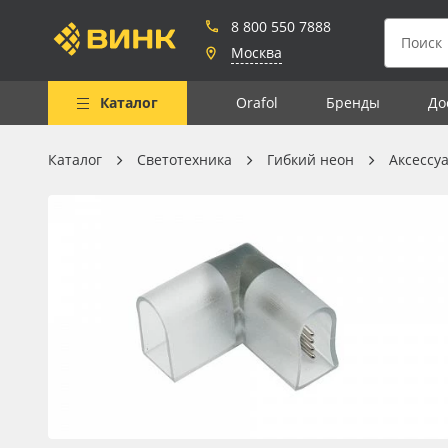
8 800 550 7888
Москва
Каталог
Orafol
Бренды
До
Каталог
Светотехника
Гибкий неон
Аксессу
Весь каталог
Рулонные материалы
Самоклеящиеся плёнки
Листовые материалы
Чернила
Клей, скотчи и крепёж
Мобильные конструкции и
POS-материалы