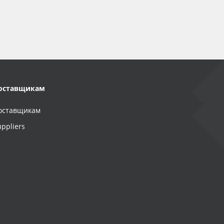
оставщикам
оставщикам
uppliers