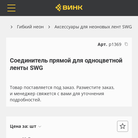
Orafol
Бренды
Доставка
ика
Гибкий неон
Аксессуары для неоновых лент SWG
Арт.
р1369
Соединитель прямой для одноцветной
Каталог
Весь каталог
ленты SWG
Orafol
Рулонные материалы
Товар поставляется под заказ. Разместите заказ,
Бренды
Самоклеящиеся плёнки
и менеджер свяжется с вами для уточнения
подробностей.
Доставка
Листовые материалы
Оплата
Чернила
Цена за:
шт