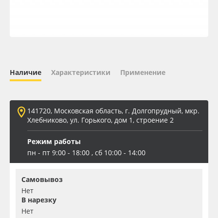
Oracal 641
Orajet 3640
Плёнка монтажная Oratape
Наличие
Характеристики
Применение
ПЭТ листовой
141720, Московская область, г. Долгопрудный, мкр.
ПЭТ бэклит
Хлебниково, ул. Горького, дом 1, строение 2
Режим работы
Вспененный ПВХ
пн - пт 9:00 - 18:00 , сб 10:00 - 14:00
Баннер
Самовывоз
Нет
Заготовки для сувениров
В нарезку
Нет