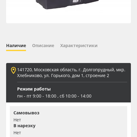
Oracal 641
Orajet 3640
Плёнка монтажная Oratape
Наличие
Описание
Характеристики
ПЭТ листовой
141720, Московская область, г. Долгопрудный, мкр.
ПЭТ бэклит
Хлебниково, ул. Горького, дом 1, строение 2
Режим работы
Вспененный ПВХ
пн - пт 9:00 - 18:00 , сб 10:00 - 14:00
Баннер
Самовывоз
Нет
Заготовки для сувениров
В нарезку
Нет