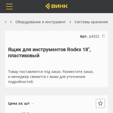
Orafol
Бренды
Доставка
алог
Оборудование и инструмент
Системы хранения
Арт.
р4322
Ящик для инструментов Rodex 18",
Каталог
Весь каталог
пластиковый
Orafol
Рулонные материалы
Товар поставляется под заказ. Разместите заказ,
Бренды
Самоклеящиеся плёнки
и менеджер свяжется с вами для уточнения
подробностей.
Доставка
Листовые материалы
Оплата
Чернила
Цена за:
шт