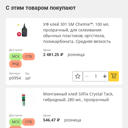
С этим товаром покупают
УФ клей 301 SM Chemie™, 100 мл,
прозрачный, для склеивания
обычных пластиков, оргстекла,
поликарбоната. Средняя вязкость
Доступно
Цены
2 481.25 ₽
розница
МСК
СПБ
РНД
Артикул
Ед.
р0954
шт
Монтажный клей SilFix Crystal Tack,
гибридный, 280 мл., прозрачный
Доступно
Цены
546.47 ₽
розница
МСК
СПБ