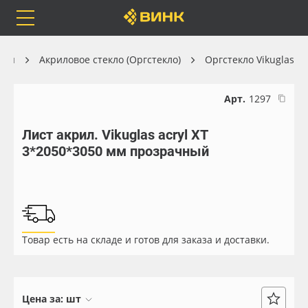
Orafol
Бренды
Доставка
алы
Акриловое стекло (Оргстекло)
Оргстекло Vikuglas
Арт.
1297
Лист акрил. Vikuglas acryl XT
Каталог
Весь каталог
3*2050*3050 мм прозрачный
Orafol
Рулонные материалы
Бренды
Самоклеящиеся плёнки
Товар есть на складе и готов для заказа и доставки.
Доставка
Листовые материалы
Оплата
Чернила
Цена за:
шт