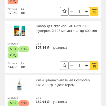
РНД
Артикул
Ед.
р7030
шт
Набор для склеивания Akfix 705
(суперклей 125 мл, активатор 400 мл)
Доступно
Цены
507.14 ₽
розница
МСК
СПБ
РНД
Артикул
Ед.
р4498
шт
Клей цианакрилатный Cosmofen
CA12 50 гр, с дозатором
Доступно
Цены
682.94 ₽
розница
МСК
СПБ