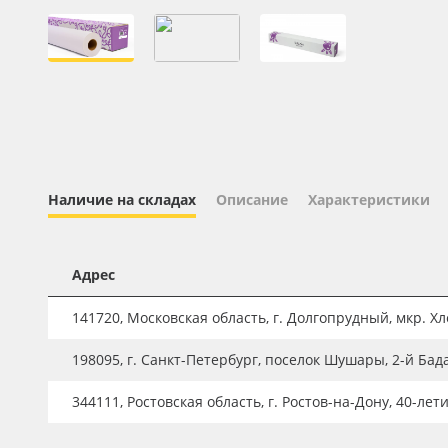
Профильные системы
Сублимация и термотрансфер
Светотехника
Инженерные пластики
Упаковочные материалы
Оборудование и инструмент
Наличие на складах
Описание
Характеристики
Новинки ассортимента
Oracal 641
Адрес
Orajet 3640
141720, Московская область, г. Долгопрудный, мкр. Хле
Плёнка монтажная Oratape
198095, г. Санкт-Петербург, поселок Шушары, 2-й Бад
ПЭТ листовой
ПЭТ бэклит
344111, Ростовская область, г. Ростов-на-Дону, 40-лет
Вспененный ПВХ