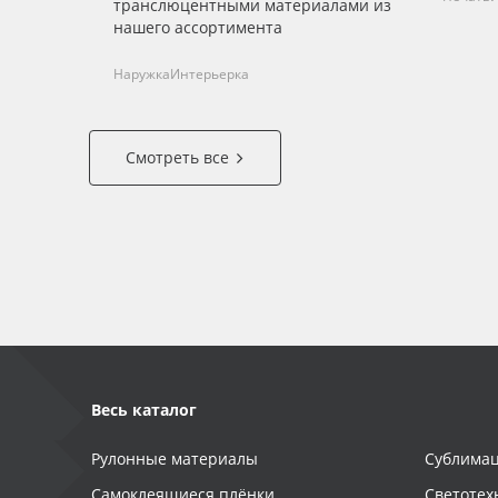
транслюцентными материалами из
нашего ассортимента
Наружка
Интерьерка
Смотреть все
Весь каталог
Рулонные материалы
Сублимац
Самоклеящиеся плёнки
Светотех