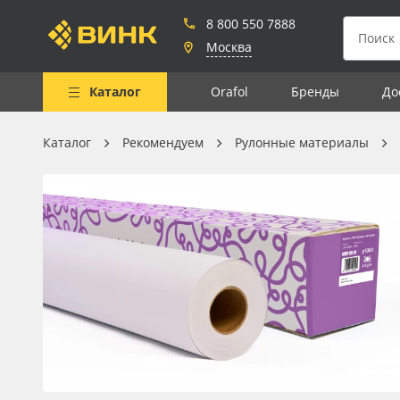
8 800 550 7888
Москва
Каталог
Orafol
Бренды
До
Каталог
Рекомендуем
Рулонные материалы
Весь каталог
Рулонные материалы
Самоклеящиеся плёнки
Листовые материалы
Чернила
Клей, скотчи и крепёж
Мобильные конструкции и
POS-материалы