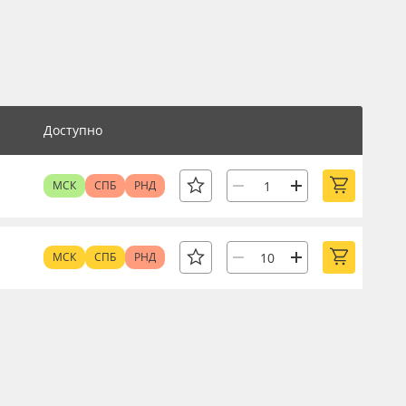
Доступно
МСК
СПБ
РНД
МСК
СПБ
РНД