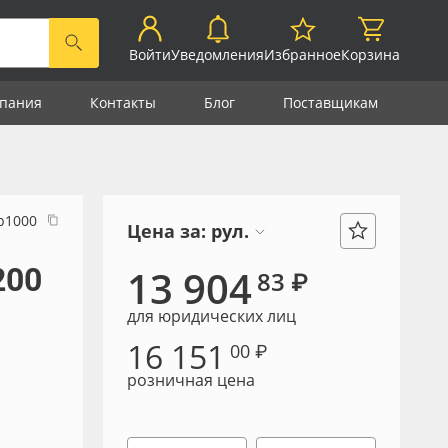
Войти
Уведомления
Избранное
Корзина
пания
Контакты
Блог
Поставщикам
р1000
Цена за:
рул.
200
13 904
83 ₽
для юридических лиц
16 151
00 ₽
розничная цена