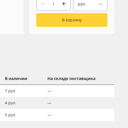
рул.
В корзину
В наличии
На складе поставщика
7
рул.
—
4
рул.
—
5
рул.
—