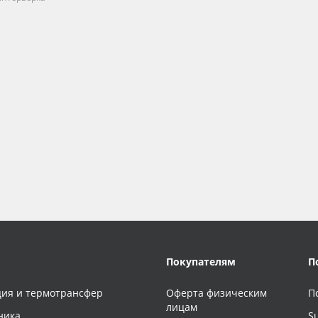
Покупателям
П
ия и термотрансфер
Оферта физическим
П
лицам
ника
S