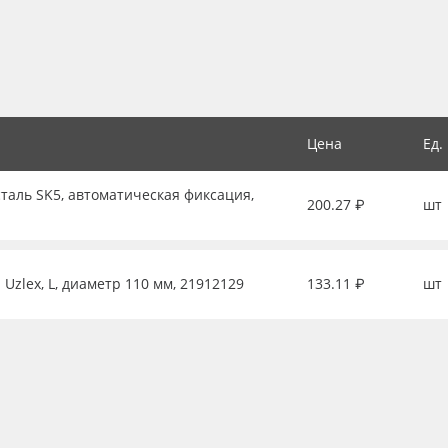
Цена
Ед.
таль SK5, автоматическая фиксация,
200.27 ₽
шт
Uzlex, L, диаметр 110 мм, 21912129
133.11 ₽
шт