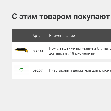
Баннер
С этим товаром покупают
Заготовки для сувениров
Арт.
Наименование
Нож с выдвижным лезвием Ultima, с
р3790
доп.выступ, 18 мм, черный
о9207
Пластиковый держатель для рулона 