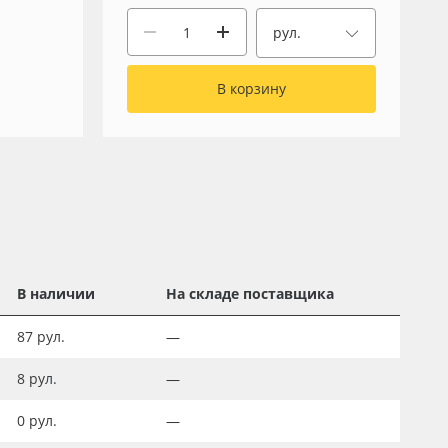
рул.
В корзину
В наличии
На складе поставщика
87
рул.
—
8
рул.
—
0
рул.
—