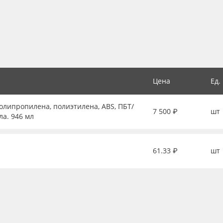
Цена
Ед.
липропилена, полиэтилена, ABS, ПБТ/
7 500 ₽
шт
ла. 946 мл
61.33 ₽
шт