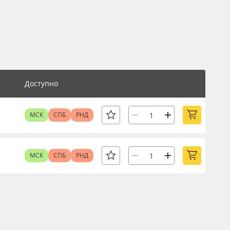
Доступно
МСК
СПБ
РНД
МСК
СПБ
РНД