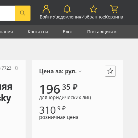
Войти
Уведомления
Избранное
Корзина
пания
Контакты
Блог
Поставщикам
н7723
Цена за:
рул.
няя
196
35 ₽
sky
для юридических лиц
310
9 ₽
розничная цена