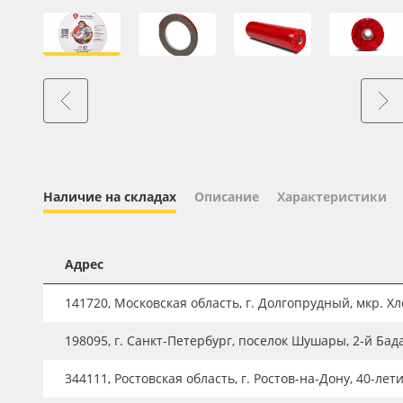
Профильные системы
Сублимация и термотрансфер
Светотехника
Инженерные пластики
Упаковочные материалы
Оборудование и инструмент
Новинки ассортимента
Наличие на складах
Описание
Характеристики
Oracal 641
Orajet 3640
Адрес
Плёнка монтажная Oratape
141720, Московская область, г. Долгопрудный, мкр. Хле
ПЭТ листовой
198095, г. Санкт-Петербург, поселок Шушары, 2-й Бад
ПЭТ бэклит
344111, Ростовская область, г. Ростов-на-Дону, 40-лет
Вспененный ПВХ