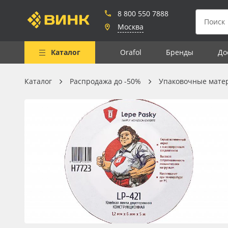
8 800 550 7888
Москва
Каталог
Orafol
Бренды
До
Каталог
Распродажа до -50%
Упаковочные мате
Весь каталог
Рулонные материалы
Самоклеящиеся плёнки
Листовые материалы
Чернила
Клей, скотчи и крепёж
Мобильные конструкции и
POS-материалы