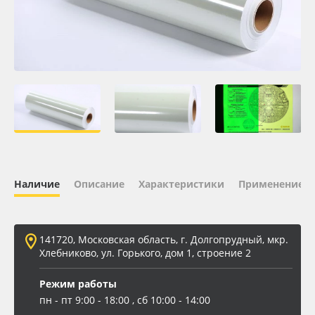
Oracal 641
Orajet 3640
Плёнка монтажная Oratape
ПЭТ листовой
ПЭТ бэклит
Наличие
Описание
Характеристики
Применение
Вспененный ПВХ
141720, Московская область, г. Долгопрудный, мкр.
Баннер
Хлебниково, ул. Горького, дом 1, строение 2
Заготовки для сувениров
Режим работы
пн - пт 9:00 - 18:00 , сб 10:00 - 14:00