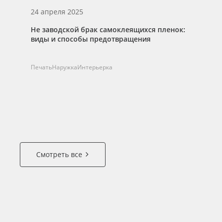
24 апреля 2025
03
Не заводской брак самоклеящихся пленок:
Фо
виды и способы предотвращения
об
Ра
Печать
Наружка
Интерьерка
ос
ФЭ
Смотреть все