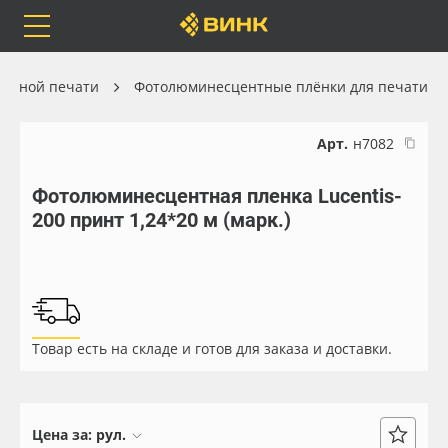
Orafol
Бренды
Доставка
матной печати
Фотолюминесцентные плёнки для печати
Арт.
н7082
Фотолюминесцентная пленка Lucentis-
Каталог
Весь каталог
200 принт 1,24*20 м (марк.)
Orafol
Рулонные материалы
Бренды
Самоклеящиеся плёнки
Товар есть на складе и готов для заказа и доставки.
Доставка
Листовые материалы
Оплата
Чернила
Цена за:
рул.