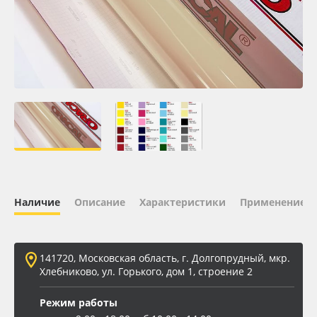
Oracal 641
Orajet 3640
Плёнка монтажная Oratape
ПЭТ листовой
ПЭТ бэклит
Наличие
Описание
Характеристики
Применение
Вспененный ПВХ
Баннер
141720, Московская область, г. Долгопрудный, мкр.
Хлебниково, ул. Горького, дом 1, строение 2
Заготовки для сувениров
Режим работы