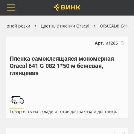
Orafol
Бренды
Доставка
оттерной резки
Цветные плёнки Oracal
ORACAL® 641
Арт.
и1285
Пленка самоклеящаяся мономерная
Каталог
Весь каталог
Oracal 641 G 082 1*50 м бежевая,
глянцевая
Orafol
Рулонные материалы
Бренды
Самоклеящиеся плёнки
Доставка
Листовые материалы
Товар есть на складе и готов для заказа и доставки.
Оплата
Чернила