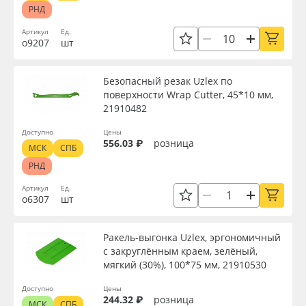
РНД
Артикул
Ед.
о9207
шт
Безопасный резак Uzlex по
поверхности Wrap Cutter, 45*10 мм,
21910482
Доступно
Цены
556.03 ₽
розница
МСК
СПБ
РНД
Артикул
Ед.
о6307
шт
Ракель-выгонка Uzlex, эргономичный
с закруглённым краем, зелёный,
мягкий (30%), 100*75 мм, 21910530
Доступно
Цены
244.32 ₽
розница
МСК
СПБ