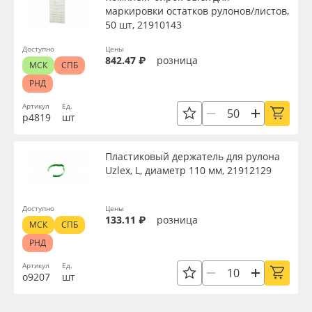
маркировки остатков рулонов/листов,
50 шт, 21910143
Доступно
Цены
842.47 ₽
розница
МСК
СПБ
РНД
Артикул
Ед.
р4819
шт
Пластиковый держатель для рулона
Uzlex, L, диаметр 110 мм, 21912129
Доступно
Цены
133.11 ₽
розница
МСК
СПБ
РНД
Артикул
Ед.
о9207
шт