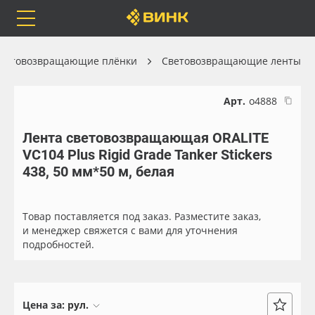
Orafol
Бренды
Доставка
ветовозвращающие плёнки
Световозвращающие ленты
Арт.
о4888
Лента световозвращающая ORALITE
Каталог
Весь каталог
VC104 Plus Rigid Grade Tanker Stickers
438, 50 мм*50 м, белая
Orafol
Рулонные материалы
Бренды
Самоклеящиеся плёнки
Товар поставляется под заказ. Разместите заказ,
и менеджер свяжется с вами для уточнения
подробностей.
Доставка
Листовые материалы
Оплата
Чернила
Цена за:
рул.