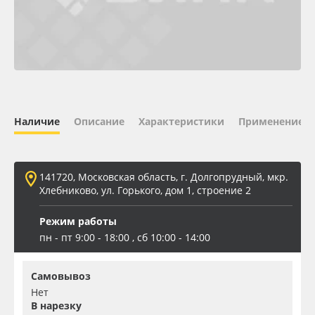
Oracal 641
Orajet 3640
Плёнка монтажная Oratape
Наличие
Описание
Характеристики
Применение
ПЭТ листовой
ПЭТ бэклит
141720, Московская область, г. Долгопрудный, мкр.
Хлебниково, ул. Горького, дом 1, строение 2
Вспененный ПВХ
Режим работы
пн - пт 9:00 - 18:00 , сб 10:00 - 14:00
Баннер
Самовывоз
Заготовки для сувениров
Нет
В нарезку