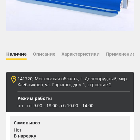
Oracal 641
Orajet 3640
Плёнка монтажная Oratape
Наличие
Описание
Характеристики
Применение
ПЭТ листовой
ПЭТ бэклит
141720, Московская область, г. Долгопрудный, мкр.
Хлебниково, ул. Горького, дом 1, строение 2
Вспененный ПВХ
Режим работы
пн - пт 9:00 - 18:00 , сб 10:00 - 14:00
Баннер
Самовывоз
Заготовки для сувениров
Нет
В нарезку