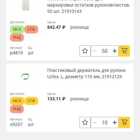
маркировки остатков рулонов/листов,
50 шт, 21910143
Доступно
Цены
842.47 ₽
розница
МСК
СПБ
РНД
Артикул
Ед.
р4819
шт
Пластиковый держатель для рулона
Uzlex, L, диаметр 110 мм, 21912129
Доступно
Цены
133.11 ₽
розница
МСК
СПБ
РНД
Артикул
Ед.
о9207
шт