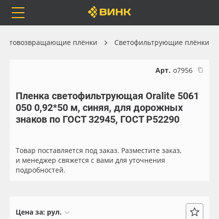
Orafol
Бренды
Доставка
Световозвращающие плёнки
Светофильтрующие плёнки
Арт.
о7956
Пленка светофильтрующая Oralite 5061
Каталог
Весь каталог
050 0,92*50 м, синяя, для дорожных
знаков по ГОСТ 32945, ГОСТ Р52290
Orafol
Рулонные материалы
Бренды
Самоклеящиеся плёнки
Товар поставляется под заказ. Разместите заказ,
и менеджер свяжется с вами для уточнения
подробностей.
Доставка
Листовые материалы
Оплата
Чернила
Цена за:
рул.