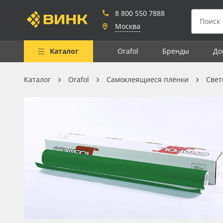
8 800 550 7888
Москва
Каталог
Orafol
Бренды
До
Каталог
Orafol
Самоклеящиеся плёнки
Све
Весь каталог
Рулонные материалы
Самоклеящиеся плёнки
Листовые материалы
Чернила
Клей, скотчи и крепёж
Мобильные конструкции и
POS-материалы