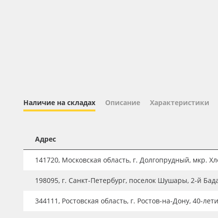
Профильные системы
Сублимация и термотрансфер
Светотехника
Инженерные пластики
Упаковочные материалы
Оборудование и инструмент
Наличие на складах
Описание
Характеристики
Новинки ассортимента
Oracal 641
Адрес
Orajet 3640
Плёнка монтажная Oratape
141720, Московская область, г. Долгопрудный, мкр. Хле
ПЭТ листовой
198095, г. Санкт-Петербург, поселок Шушары, 2-й Бад
ПЭТ бэклит
344111, Ростовская область, г. Ростов-на-Дону, 40-лет
Вспененный ПВХ