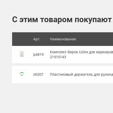
Баннер
Заготовки для сувениров
С этим товаром покупают
Арт.
Наименование
Комплект бирок Uzlex для маркиров
р4819
21910143
о9207
Пластиковый держатель для рулона 