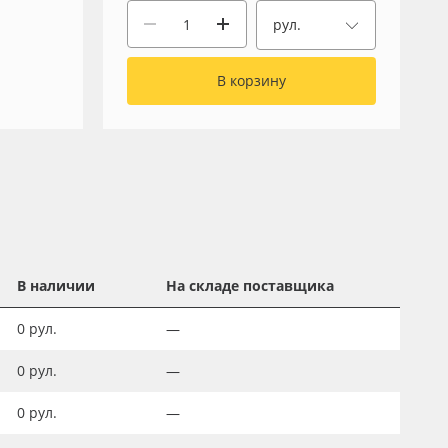
рул.
В корзину
В наличии
На складе поставщика
0
рул.
—
0
рул.
—
0
рул.
—