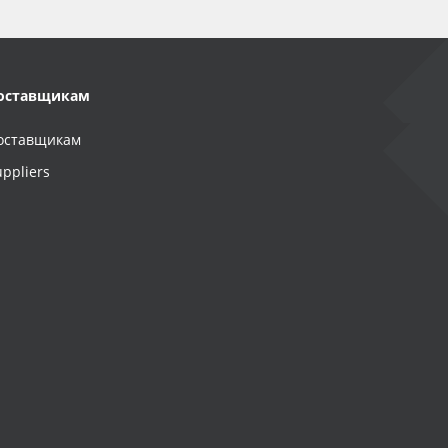
оставщикам
оставщикам
uppliers