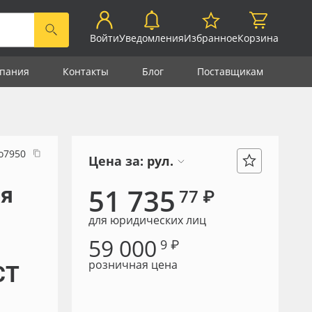
Войти
Уведомления
Избранное
Корзина
пания
Контакты
Блог
Поставщикам
о7950
Цена за:
рул.
ая
51 735
77 ₽
для юридических лиц
59 000
9 ₽
розничная цена
СТ