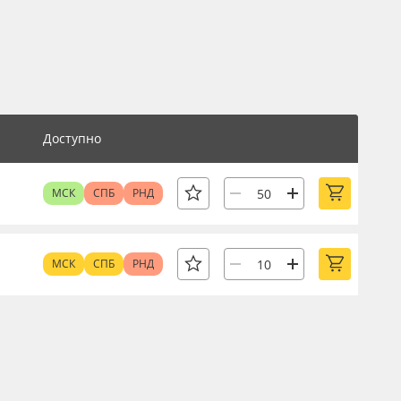
Доступно
МСК
СПБ
РНД
МСК
СПБ
РНД