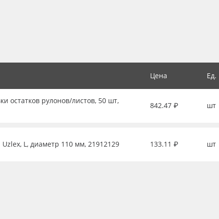
Цена
Ед.
ки остатков рулонов/листов, 50 шт,
842.47 ₽
шт
Uzlex, L, диаметр 110 мм, 21912129
133.11 ₽
шт