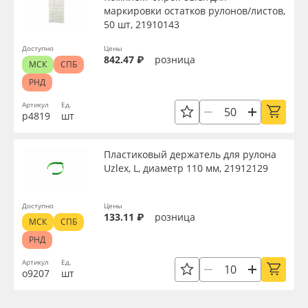
маркировки остатков рулонов/листов,
50 шт, 21910143
Доступно
Цены
842.47 ₽
розница
МСК
СПБ
РНД
Артикул
Ед.
р4819
шт
Пластиковый держатель для рулона
Uzlex, L, диаметр 110 мм, 21912129
Доступно
Цены
133.11 ₽
розница
МСК
СПБ
РНД
Артикул
Ед.
о9207
шт