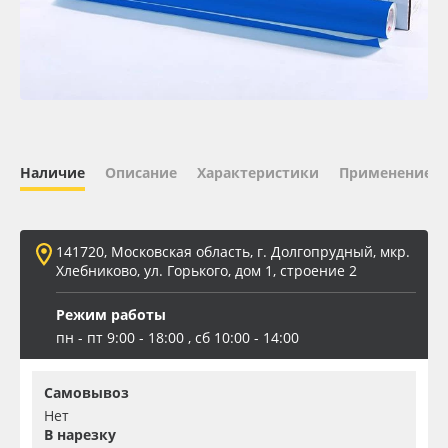
Oracal 641
Orajet 3640
Плёнка монтажная Oratape
Наличие
Описание
Характеристики
Применение
ПЭТ листовой
ПЭТ бэклит
141720, Московская область, г. Долгопрудный, мкр.
Хлебниково, ул. Горького, дом 1, строение 2
Вспененный ПВХ
Режим работы
пн - пт 9:00 - 18:00 , сб 10:00 - 14:00
Баннер
Самовывоз
Заготовки для сувениров
Нет
В нарезку