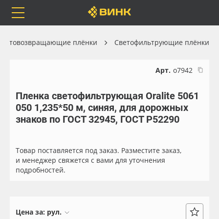
Orafol
Бренды
Доставка
Световозвращающие плёнки
Светофильтрующие плёнки
Арт.
о7942
Пленка светофильтрующая Oralite 5061
Каталог
Весь каталог
050 1,235*50 м, синяя, для дорожных
знаков по ГОСТ 32945, ГОСТ Р52290
Orafol
Рулонные материалы
Бренды
Самоклеящиеся плёнки
Товар поставляется под заказ. Разместите заказ,
и менеджер свяжется с вами для уточнения
подробностей.
Доставка
Листовые материалы
Оплата
Чернила
Цена за:
рул.