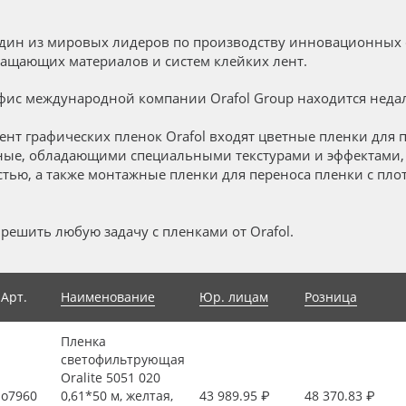
один из мировых лидеров по производству инновационных 
ащающих материалов и систем клейких лент.
ис международной компании Orafol Group находится недал
ент графических пленок Orafol входят цветные пленки для п
ные, обладающими специальными текстурами и эффектами
тью, а также монтажные пленки для переноса пленки с пло
решить любую задачу с пленками от Orafol.
Арт.
Наименование
Юр. лицам
Розница
Пленка
светофильтрующая
Oralite 5051 020
о7960
0,61*50 м, желтая,
43 989.95 ₽
48 370.83 ₽