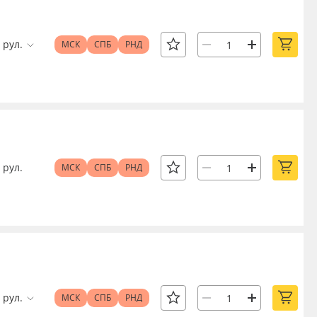
рул.
МСК
СПБ
РНД
рул.
МСК
СПБ
РНД
рул.
МСК
СПБ
РНД