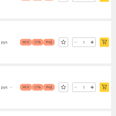
рул.
МСК
СПБ
РНД
рул.
МСК
СПБ
РНД