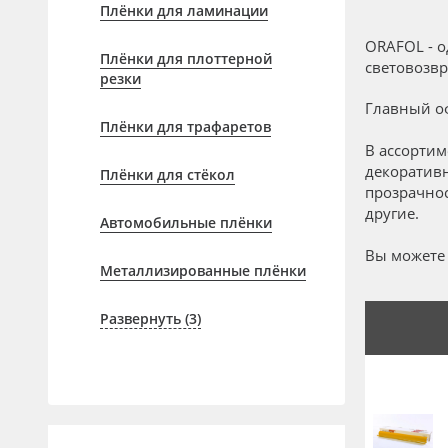
Профильные системы
Плёнки для ламинации
Сублимация и термотрансфер
ORAFOL - 
Плёнки для плоттерной
световозвр
Светотехника
резки
Главный оф
Инженерные пластики
Плёнки для трафаретов
Упаковочные материалы
В ассортим
декоратив
Плёнки для стёкол
Оборудование и инструмент
прозрачнос
другие.
Новинки ассортимента
Автомобильные плёнки
Oracal 641
Вы можете 
Металлизированные плёнки
Orajet 3640
Развернуть (3)
Плёнка монтажная Oratape
ПЭТ листовой
ПЭТ бэклит
Вспененный ПВХ