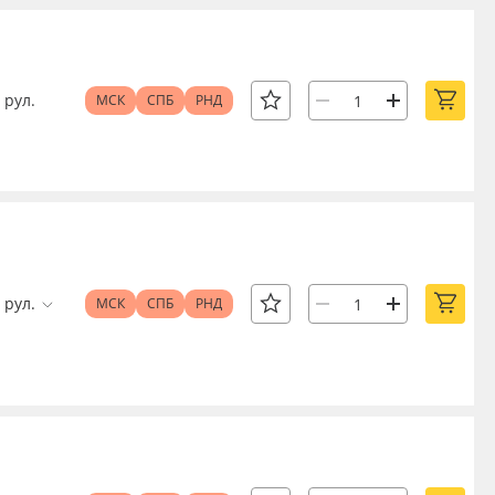
рул.
МСК
СПБ
РНД
рул.
МСК
СПБ
РНД