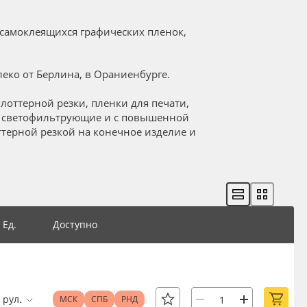
самоклеящихся графических пленок,
еко от Берлина, в Ораниенбурге.
лоттерной резки, пленки для печати,
, светофильтрующие и с повышенной
ттерной резкой на конечное изделие и
Ед.
Доступно
рул.
МСК
СПБ
РНД