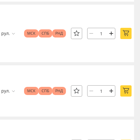
рул.
МСК
СПБ
РНД
рул.
МСК
СПБ
РНД