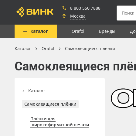
8 800 550 7888
Москва
Каталог
Orafol
Бренды
До
Каталог
Orafol
Самоклеящиеся плёнки
Весь каталог
Самоклеящиеся плё
Рулонные материалы
Самоклеящиеся плёнки
Листовые материалы
Каталог
Чернила
Самоклеящиеся плёнки
Клей, скотчи и крепёж
Плёнки для
Мобильные конструкции и
широкоформатной печати
POS-материалы