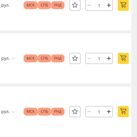
рул.
МСК
СПБ
РНД
рул.
МСК
СПБ
РНД
рул.
МСК
СПБ
РНД