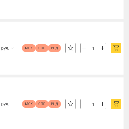
рул.
МСК
СПБ
РНД
рул.
МСК
СПБ
РНД