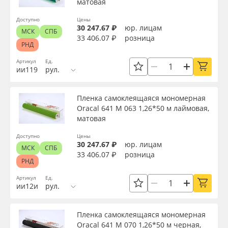
матовая
Страна происхождения
Доступно
Цены
30 247.67 ₽
юр. лицам
МСК
СПБ
Производитель
33 406.07 ₽
розница
РНД
Артикул
Ед.
Торговая марка
ии119
рул.
Пленка самоклеящаяся мономерная
Серия
Oracal 641 M 063 1,26*50 м лаймовая,
матовая
Назначение
Доступно
Цены
30 247.67 ₽
юр. лицам
МСК
СПБ
33 406.07 ₽
розница
РНД
Особые свойства
Артикул
Ед.
ии12и
рул.
Доступность
Пленка самоклеящаяся мономерная
Oracal 641 M 070 1,26*50 м черная,