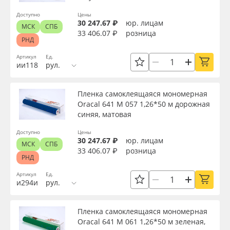
Цвет
Oracal 641
Доступно
Цены
30 247.67 ₽
юр. лицам
МСК
СПБ
33 406.07 ₽
розница
РНД
Клей
Orajet 3640
Артикул
Ед.
ии118
рул.
Плёнка монтажная Oratape
Цвет клея
Пленка самоклеящаяся мономерная
ПЭТ листовой
Oracal 641 M 057 1,26*50 м дорожная
Текстура
синяя, матовая
ПЭТ бэклит
Доступно
Цены
Тип печати
30 247.67 ₽
юр. лицам
МСК
СПБ
Вспененный ПВХ
33 406.07 ₽
розница
РНД
Срок эксплуатации, лет
Артикул
Ед.
Баннер
и294и
рул.
Упаковка
Заготовки для сувениров
Пленка самоклеящаяся мономерная
Oracal 641 M 061 1,26*50 м зеленая,