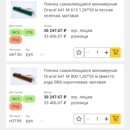
Пленка самоклеящаяся мономерная
Oracal 641 M 613 1,26*50 м лесная
зеленая, матовая
Доступно
Цены
30 247.67 ₽
юр. лицам
МСК
СПБ
33 406.07 ₽
розница
РНД
Артикул
Ед.
ии13и
рул.
Пленка самоклеящаяся мономерная
Oracal 641 M 800 1,26*50 м (вместо
кода 080) коричневая, матовая
Доступно
Цены
30 247.67 ₽
юр. лицам
МСК
СПБ
33 406.07 ₽
розница
РНД
Артикул
Ед.
н3194
рул.