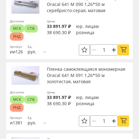
Oracal 641 M 090 1,26*50 м
серебристо-серая, матовая
Доступно
Цены
33 891.97 ₽
юр. лицам
МСК
СПБ
38 690.30 ₽
розница
РНД
Артикул
Ед.
ии126
рул.
Пленка самоклеящаяся мономерная
Oracal 641 M 091 1,26*50 м
золотистая, матовая
Доступно
Цены
33 891.97 ₽
юр. лицам
МСК
СПБ
38 690.30 ₽
розница
РНД
Артикул
Ед.
и1381
рул.