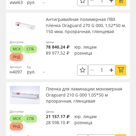
иии63
рул.
Антигравийная полимерная ПВХ
пленка Oraguard 270 G 000, 1,52*50 м,
150 мкм, прозрачная, глянцевая
Доступно
Цены
78 840.24 ₽
юр. лицам
МСК
СПБ
89 977.52 ₽
розница
РНД
Артикул
Ед.
н4097
рул.
Пленка для ламинации мономерная
Oraguard 210 G 000 1,05*50 м
прозрачная, глянцевая
Доступно
Цены
21 157.17 ₽
юр. лицам
МСК
СПБ
28 598.10 ₽
розница
РНД