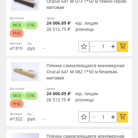
Oracal 641 M 073 1*50 м темно-серая,
матовая
Доступно
Цены
24 006.09 ₽
юр. лицам
МСК
СПБ
26 512.75 ₽
розница
РНД
Артикул
Ед.
и1319
рул.
Пленка самоклеящаяся мономерная
Oracal 641 M 082 1*50 м бежевая,
матовая
Доступно
Цены
24 006.09 ₽
юр. лицам
МСК
СПБ
26 512.75 ₽
розница
РНД
Артикул
Ед.
и1322
рул.
Пленка самоклеящаяся мономерная