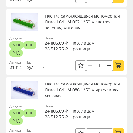
Пленка самоклеящаяся мономерная
Oracal 641 M 062 1*50 м светло-
зеленая, матовая
Доступно
Цены
24 006.09 ₽
юр. лицам
МСК
СПБ
26 512.75 ₽
розница
РНД
Артикул
Ед.
и1314
рул.
Пленка самоклеящаяся мономерная
Oracal 641 M 086 1*50 м ярко-синяя,
матовая
Доступно
Цены
24 006.09 ₽
юр. лицам
МСК
СПБ
26 512.75 ₽
розница
РНД
Артикул
Ед.