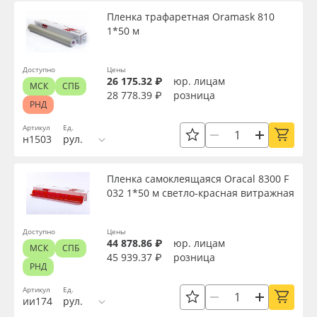
Пленка трафаретная Oramask 810
1*50 м
Доступно
Цены
26 175.32 ₽
юр. лицам
МСК
СПБ
28 778.39 ₽
розница
РНД
Артикул
Ед.
н1503
рул.
Пленка самоклеящаяся Oracal 8300 F
032 1*50 м светло-красная витражная
Доступно
Цены
44 878.86 ₽
юр. лицам
МСК
СПБ
45 939.37 ₽
розница
РНД
Артикул
Ед.
ии174
рул.