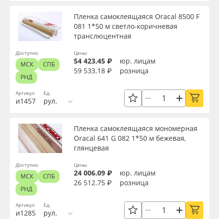
Пленка самоклеящаяся Oracal 8500 F
081 1*50 м светло-коричневая
транслюцентная
Доступно
Цены
54 423.45 ₽
юр. лицам
МСК
СПБ
59 533.18 ₽
розница
РНД
Артикул
Ед.
и1457
рул.
Пленка самоклеящаяся мономерная
Oracal 641 G 082 1*50 м бежевая,
глянцевая
Доступно
Цены
24 006.09 ₽
юр. лицам
МСК
СПБ
26 512.75 ₽
розница
РНД
Артикул
Ед.
и1285
рул.