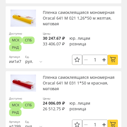
Пленка самоклеящаяся мономерная
Oracal 641 M 021 1,26*50 м желтая,
матовая
Доступно
Цены
30 247.67 ₽
юр. лицам
МСК
СПБ
33 406.07 ₽
розница
РНД
Артикул
Ед.
ии1и7
рул.
Пленка самоклеящаяся мономерная
Oracal 641 M 031 1*50 м красная,
матовая
Доступно
Цены
24 006.09 ₽
юр. лицам
МСК
СПБ
26 512.75 ₽
розница
РНД
Артикул
Ед.
и1299
рул.