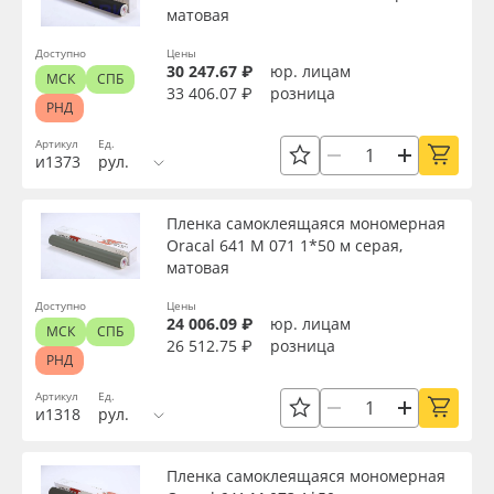
матовая
Применить
Доступно
Цены
30 247.67 ₽
юр. лицам
Сбросить фильтр
МСК
СПБ
33 406.07 ₽
розница
РНД
Артикул
Ед.
и1373
рул.
Пленка самоклеящаяся мономерная
Oracal 641 M 071 1*50 м серая,
матовая
Доступно
Цены
24 006.09 ₽
юр. лицам
МСК
СПБ
26 512.75 ₽
розница
РНД
Артикул
Ед.
и1318
рул.
Пленка самоклеящаяся мономерная