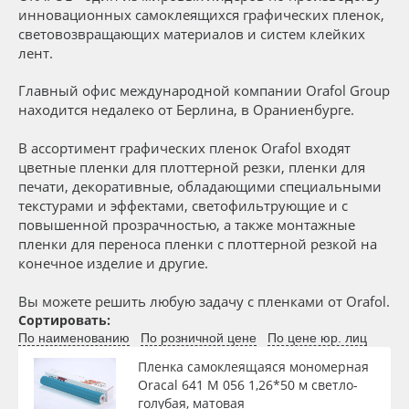
Сервис
Клей, скотчи и крепёж
инновационных самоклеящихся графических пленок,
световозвращающих материалов и систем клейких
лент.
Инструкции
Мобильные конструкции и POS-материалы
Вид
Главный офис международной компании Orafol Group
Компания
Профильные системы
находится недалеко от Берлина, в Ораниенбурге.
Тип
В ассортимент графических пленок Orafol входят
Контакты
Сублимация и термотрансфер
цветные пленки для плоттерной резки, пленки для
печати, декоративные, обладающими специальными
Ширина, м
Блог
Светотехника
текстурами и эффектами, светофильтрующие и с
повышенной прозрачностью, а также монтажные
пленки для переноса пленки с плоттерной резкой на
Поставщикам
Инженерные пластики
Длина рулона, м
конечное изделие и другие.
Избранное
Упаковочные материалы
Вы можете решить любую задачу с пленками от Orafol.
Толщина, мкм
Сортировать:
По наименованию
По розничной цене
По цене юр. лиц
Оборудование и инструмент
8 800 550 7888
Материал
Пленка самоклеящаяся мономерная
Москва
Oracal 641 M 056 1,26*50 м светло-
Новинки ассортимента
голубая, матовая