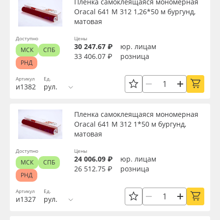
Пленка самоклеящаяся мономерная
Oracal 641 M 312 1,26*50 м бургунд,
матовая
Доступно
Цены
30 247.67 ₽
юр. лицам
МСК
СПБ
33 406.07 ₽
розница
РНД
Артикул
Ед.
и1382
рул.
Пленка самоклеящаяся мономерная
Oracal 641 M 312 1*50 м бургунд,
матовая
Доступно
Цены
24 006.09 ₽
юр. лицам
МСК
СПБ
26 512.75 ₽
розница
РНД
Артикул
Ед.
и1327
рул.