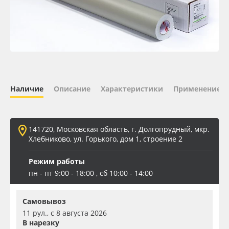
Oracal 641
Orajet 3640
Плёнка монтажная Oratape
Наличие
Описание
Характеристики
Применение
ПЭТ листовой
ПЭТ бэклит
141720, Московская область, г. Долгопрудный, мкр.
Хлебниково, ул. Горького, дом 1, строение 2
Вспененный ПВХ
Режим работы
пн - пт 9:00 - 18:00 , сб 10:00 - 14:00
Баннер
Самовывоз
Заготовки для сувениров
11 рул., с 8 августа 2026
В нарезку