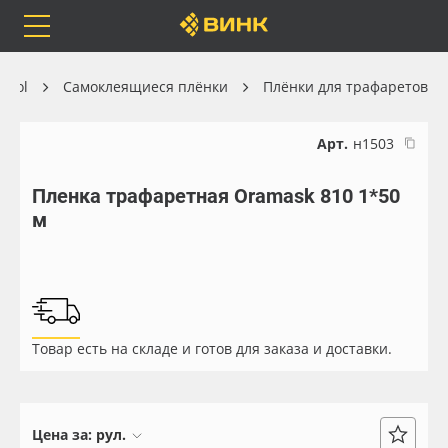
Orafol
Бренды
Доставка
afol
Самоклеящиеся плёнки
Плёнки для трафаретов
Арт.
н1503
Пленка трафаретная Oramask 810 1*50
Каталог
Весь каталог
м
Orafol
Рулонные материалы
Бренды
Самоклеящиеся плёнки
Товар есть на складе и готов для заказа и доставки.
Доставка
Листовые материалы
Оплата
Чернила
Цена за:
рул.