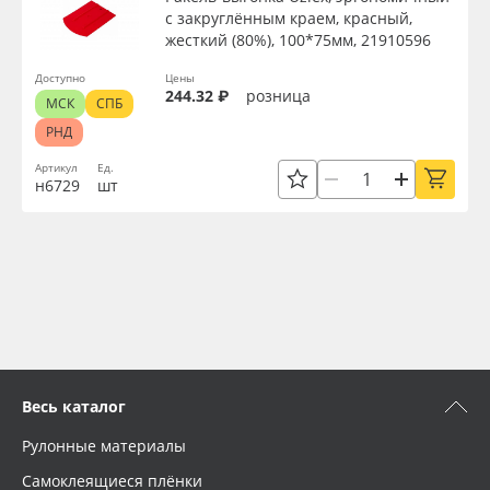
с закруглённым краем, красный,
жесткий (80%), 100*75мм, 21910596
Доступно
Цены
244.32 ₽
розница
МСК
СПБ
РНД
Артикул
Ед.
н6729
шт
Весь каталог
Рулонные материалы
Самоклеящиеся плёнки