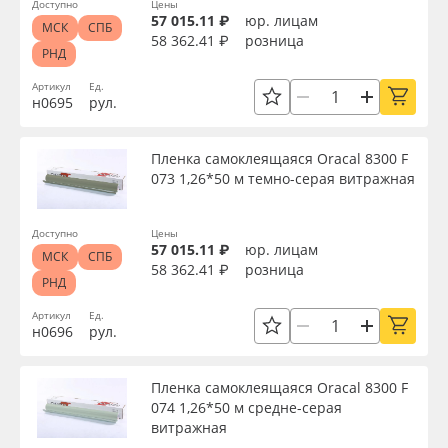
Срок эксплуатации, лет
Доступно
Цены
57 015.11 ₽
юр. лицам
МСК
СПБ
Oracal 641
58 362.41 ₽
розница
РНД
Упаковка
Orajet 3640
Артикул
Ед.
н0695
рул.
Страна происхождения
Плёнка монтажная Oratape
Пленка самоклеящаяся Oracal 8300 F
073 1,26*50 м темно-серая витражная
ПЭТ листовой
Производитель
Доступно
Цены
ПЭТ бэклит
57 015.11 ₽
юр. лицам
Торговая марка
МСК
СПБ
58 362.41 ₽
розница
РНД
Вспененный ПВХ
Артикул
Ед.
Серия
н0696
рул.
Баннер
Назначение
Пленка самоклеящаяся Oracal 8300 F
Заготовки для сувениров
074 1,26*50 м средне-серая
витражная
Особые свойства