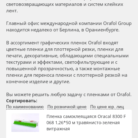
Сервис
Клей, скотчи и крепёж
световозвращающих материалов и систем клейких
Длина рулона, м
лент.
Инструкции
Мобильные конструкции и POS-материалы
Главный офис международной компании Orafol Group
Толщина, мкм
находится недалеко от Берлина, в Ораниенбурге.
Компания
Профильные системы
В ассортимент графических пленок Orafol входят
Материал
цветные пленки для плоттерной резки, пленки для
Контакты
Сублимация и термотрансфер
печати, декоративные, обладающими специальными
текстурами и эффектами, светофильтрующие и с
Цвет
Блог
Светотехника
повышенной прозрачностью, а также монтажные
пленки для переноса пленки с плоттерной резкой на
конечное изделие и другие.
Клей
Поставщикам
Инженерные пластики
Вы можете решить любую задачу с пленками от Orafol.
Избранное
Упаковочные материалы
Сортировать:
Цвет клея
По наименованию
По розничной цене
По цене юр. лиц
Оборудование и инструмент
8 800 550 7888
Пленка самоклеящаяся Oracal 8300 F
Текстура
068 1,26*50 м травянисто-зеленая
Москва
витражная
Новинки ассортимента