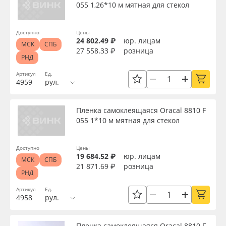
055 1,26*10 м мятная для стекол
Доступно
Цены
24 802.49 ₽
юр. лицам
МСК
СПБ
27 558.33 ₽
розница
РНД
Артикул
Ед.
4959
рул.
Пленка самоклеящаяся Oracal 8810 F
055 1*10 м мятная для стекол
Доступно
Цены
19 684.52 ₽
юр. лицам
МСК
СПБ
21 871.69 ₽
розница
РНД
Артикул
Ед.
4958
рул.
Пленка самоклеящаяся Oracal 8810 F