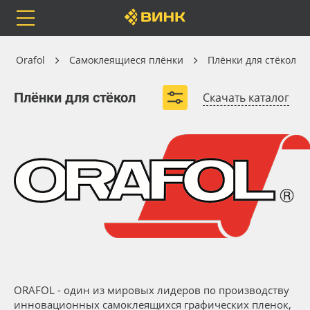
Orafol
Бренды
Доставка
Самоклеящиеся плёнки
Orafol
Самоклеящиеся плёнки
Плёнки для стёкол
Плёнки для стёкол
Плёнки для стёкол
Скачать каталог
Декоративные плёнки для стёкол
ORACAL® 8300
Каталог
Весь каталог
Orafol
Рулонные материалы
Бренды
Самоклеящиеся плёнки
Вид
Доставка
Листовые материалы
Ширина, м
Оплата
Чернила
ORAFOL - один из мировых лидеров по производству
инновационных самоклеящихся графических пленок,