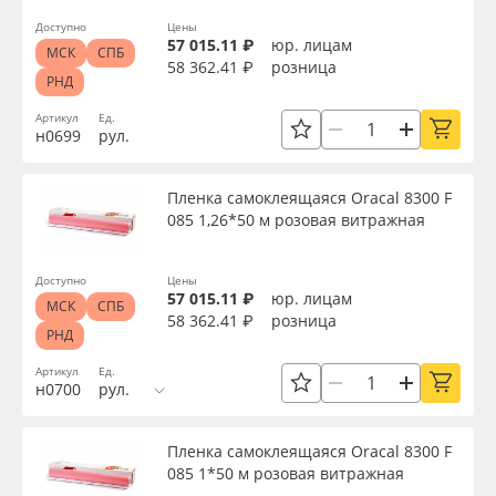
Доступно
Цены
57 015.11 ₽
юр. лицам
МСК
СПБ
58 362.41 ₽
розница
РНД
Артикул
Ед.
н0699
рул.
Пленка самоклеящаяся Oracal 8300 F
085 1,26*50 м розовая витражная
Доступно
Цены
57 015.11 ₽
юр. лицам
МСК
СПБ
58 362.41 ₽
розница
РНД
Артикул
Ед.
н0700
рул.
Пленка самоклеящаяся Oracal 8300 F
085 1*50 м розовая витражная