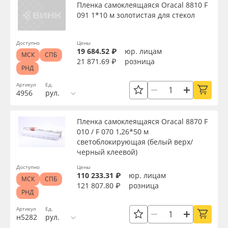
Пленка самоклеящаяся Oracal 8810 F
091 1*10 м золотистая для стекол
Доступно
Цены
19 684.52 ₽
юр. лицам
МСК
СПБ
21 871.69 ₽
розница
РНД
Артикул
Ед.
4956
рул.
Пленка самоклеящаяся Oracal 8870 F
010 / F 070 1,26*50 м
светоблокирующая (белый верх/
черный клеевой)
Доступно
Цены
110 233.31 ₽
юр. лицам
МСК
СПБ
121 807.80 ₽
розница
РНД
Артикул
Ед.
н5282
рул.