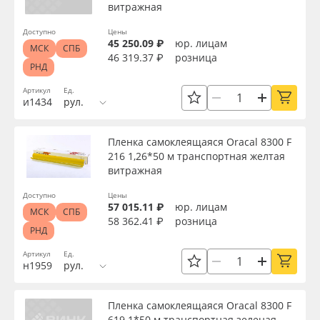
витражная
Доступно
Цены
45 250.09 ₽
юр. лицам
МСК
СПБ
46 319.37 ₽
розница
РНД
Артикул
Ед.
и1434
рул.
Пленка самоклеящаяся Oracal 8300 F
216 1,26*50 м транспортная желтая
витражная
Доступно
Цены
57 015.11 ₽
юр. лицам
МСК
СПБ
58 362.41 ₽
розница
РНД
Артикул
Ед.
н1959
рул.
Пленка самоклеящаяся Oracal 8300 F
619 1*50 м транспортная зеленая