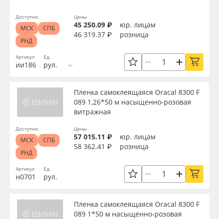
Доступно
Цены
45 250.09 ₽
юр. лицам
МСК
СПБ
46 319.37 ₽
розница
РНД
Артикул
Ед.
ии186
рул.
Пленка самоклеящаяся Oracal 8300 F
089 1,26*50 м насыщенно-розовая
витражная
Доступно
Цены
57 015.11 ₽
юр. лицам
МСК
СПБ
58 362.41 ₽
розница
РНД
Артикул
Ед.
н0701
рул.
Пленка самоклеящаяся Oracal 8300 F
089 1*50 м насыщенно-розовая