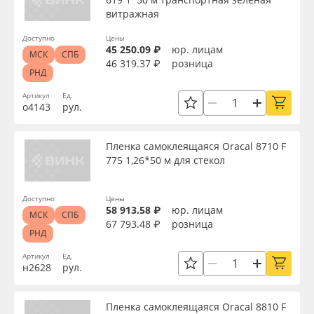
витражная
Доступно
Цены
45 250.09 ₽
юр. лицам
МСК
СПБ
46 319.37 ₽
розница
РНД
Артикул
Ед.
о4143
рул.
Пленка самоклеящаяся Oracal 8710 F
775 1,26*50 м для стекол
Доступно
Цены
58 913.58 ₽
юр. лицам
МСК
СПБ
67 793.48 ₽
розница
РНД
Артикул
Ед.
н2628
рул.
Пленка самоклеящаяся Oracal 8810 F