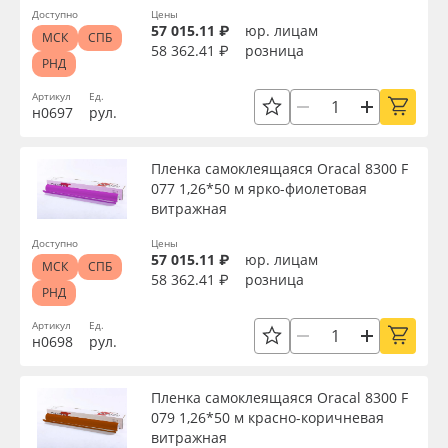
Доступно
Цены
57 015.11 ₽
юр. лицам
МСК
СПБ
58 362.41 ₽
розница
Доступность
РНД
Артикул
Ед.
н0697
рул.
Применить
Пленка самоклеящаяся Oracal 8300 F
077 1,26*50 м ярко-фиолетовая
Сбросить фильтр
витражная
Доступно
Цены
57 015.11 ₽
юр. лицам
МСК
СПБ
58 362.41 ₽
розница
РНД
Артикул
Ед.
н0698
рул.
Пленка самоклеящаяся Oracal 8300 F
079 1,26*50 м красно-коричневая
витражная