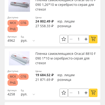
090 1,26*10 м серебристо-серая для
стекол
Доступно
Цены
24 802.49 ₽
юр. лицам
МСК
СПБ
27 558.33 ₽
розница
РНД
Артикул
Ед.
4962
рул.
Пленка самоклеящаяся Oracal 8810 F
090 1*10 м серебристо-серая для
стекол
Доступно
Цены
19 684.52 ₽
юр. лицам
МСК
СПБ
21 871.69 ₽
розница
РНД
Артикул
Ед.
4258
рул.