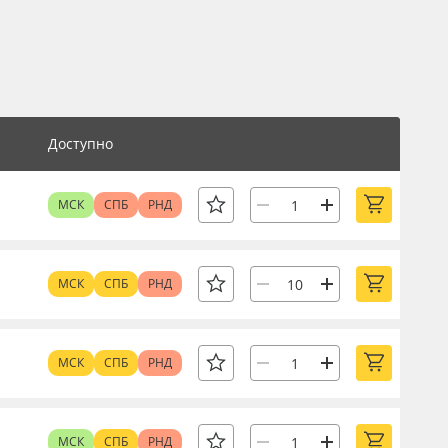
Доступно
МСК
СПБ
РНД
МСК
СПБ
РНД
МСК
СПБ
РНД
МСК
СПБ
РНД