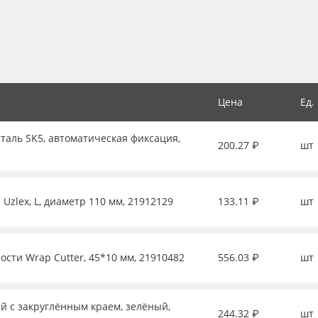
Цена
Ед.
таль SK5, автоматическая фиксация,
200.27 ₽
шт
Uzlex, L, диаметр 110 мм, 21912129
133.11 ₽
шт
ости Wrap Cutter, 45*10 мм, 21910482
556.03 ₽
шт
й с закруглённым краем, зелёный,
244.32 ₽
шт