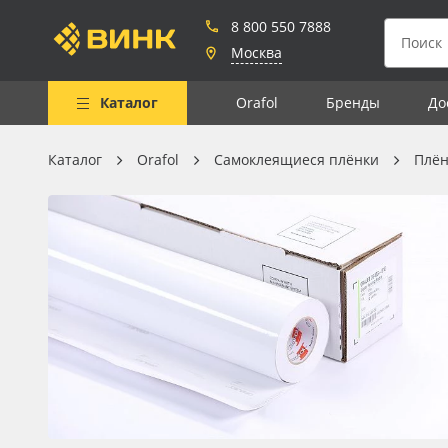
8 800 550 7888
Москва
Каталог
Orafol
Бренды
До
Каталог
Orafol
Самоклеящиеся плёнки
Плён
Весь каталог
Рулонные материалы
Самоклеящиеся плёнки
Листовые материалы
Чернила
Клей, скотчи и крепёж
Мобильные конструкции и
POS-материалы