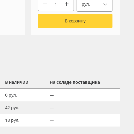
рул.
В корзину
В наличии
На складе поставщика
0
рул.
—
42
рул.
—
18
рул.
—