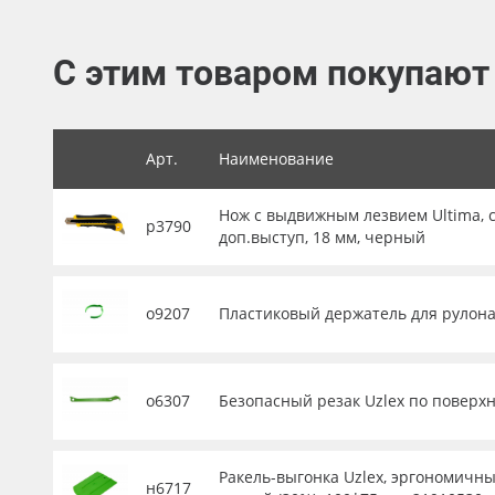
Баннер
С этим товаром покупают
Заготовки для сувениров
Арт.
Наименование
Нож с выдвижным лезвием Ultima, с
р3790
доп.выступ, 18 мм, черный
о9207
Пластиковый держатель для рулона 
о6307
Безопасный резак Uzlex по поверхн
Ракель-выгонка Uzlex, эргономичны
н6717