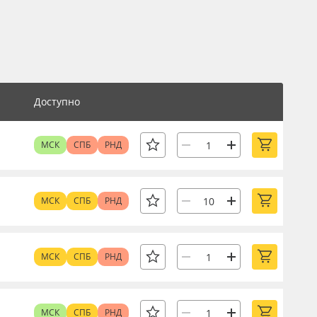
Доступно
МСК
СПБ
РНД
МСК
СПБ
РНД
МСК
СПБ
РНД
МСК
СПБ
РНД