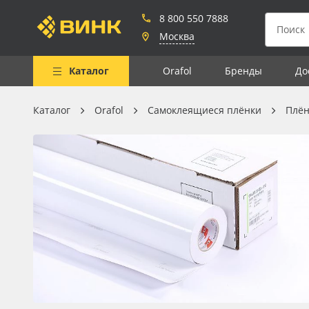
8 800 550 7888
Москва
Каталог
Orafol
Бренды
До
Каталог
Orafol
Самоклеящиеся плёнки
Плён
Весь каталог
Рулонные материалы
Самоклеящиеся плёнки
Листовые материалы
Чернила
Клей, скотчи и крепёж
Мобильные конструкции и
POS-материалы