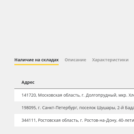
Профильные системы
Сублимация и термотрансфер
Светотехника
Инженерные пластики
Упаковочные материалы
Оборудование и инструмент
Наличие на складах
Описание
Характеристики
Новинки ассортимента
Oracal 641
Адрес
Orajet 3640
141720, Московская область, г. Долгопрудный, мкр. Хле
Плёнка монтажная Oratape
198095, г. Санкт-Петербург, поселок Шушары, 2-й Бад
ПЭТ листовой
ПЭТ бэклит
344111, Ростовская область, г. Ростов-на-Дону, 40-лет
Вспененный ПВХ