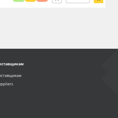
оставщикам
оставщикам
uppliers