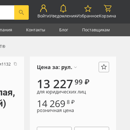
Войти
Уведомления
Избранное
Корзина
пания
Контакты
Блог
Поставщикам
ET®
и1132
Цена за:
рул.
13 227
99 ₽
лая,
для юридических лиц
14 269
й)
8 ₽
розничная цена