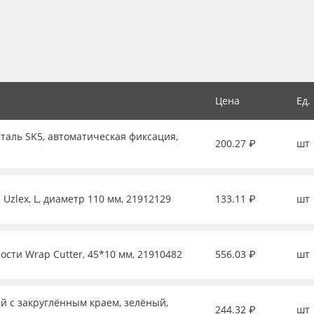
Цена
Ед.
таль SK5, автоматическая фиксация,
200.27 ₽
шт
Uzlex, L, диаметр 110 мм, 21912129
133.11 ₽
шт
ости Wrap Cutter, 45*10 мм, 21910482
556.03 ₽
шт
й с закруглённым краем, зелёный,
244.32 ₽
шт