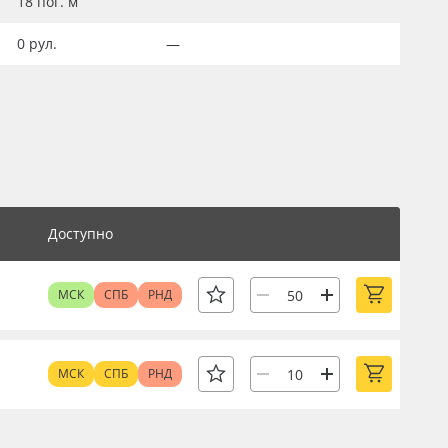
18
пог. м
0
рул.
—
Доступно
МСК
СПБ
РНД
МСК
СПБ
РНД