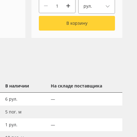
рул.
В корзину
В наличии
На складе поставщика
6
рул.
—
5
пог. м
1
рул.
—