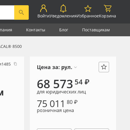
Войти
Уведомления
Избранное
Корзина
пания
Контакты
Блог
Поставщикам
CAL® 8500
и1485
Цена за:
рул.
68 573
54 ₽
м
для юридических лиц
75 011
80 ₽
розничная цена