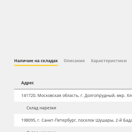
Профильные системы
Сублимация и термотрансфер
Светотехника
Инженерные пластики
Упаковочные материалы
Оборудование и инструмент
Наличие на складах
Описание
Характеристики
Новинки ассортимента
Oracal 641
Адрес
Orajet 3640
141720, Московская область, г. Долгопрудный, мкр. Хле
Плёнка монтажная Oratape
ПЭТ листовой
Склад нарезки
ПЭТ бэклит
198095, г. Санкт-Петербург, поселок Шушары, 2-й Бад
Вспененный ПВХ