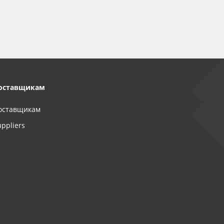
оставщикам
оставщикам
uppliers