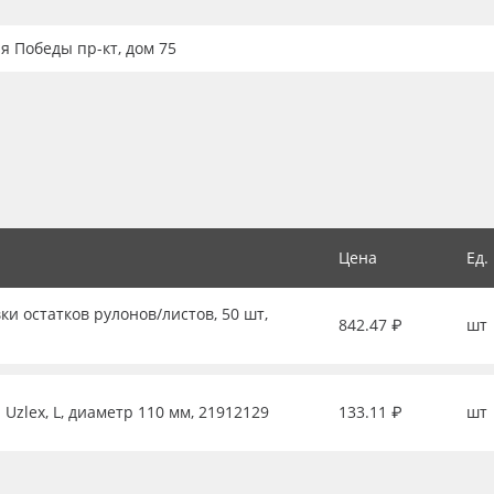
ия Победы пр-кт, дом 75
Цена
Ед.
ки остатков рулонов/листов, 50 шт,
842.47 ₽
шт
Uzlex, L, диаметр 110 мм, 21912129
133.11 ₽
шт