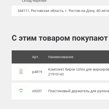
Склад нарезки
Баннер
344111, Ростовская область, г. Ростов-на-Дону, 40-лет
Заготовки для сувениров
С этим товаром покупают
Арт.
Наименование
Комплект бирок Uzlex для маркиров
р4819
21910143
о9207
Пластиковый держатель для рулона 