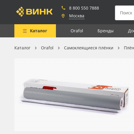
8 800 550 7888
Москва
Каталог
Orafol
Бренды
До
Каталог
Orafol
Самоклеящиеся плёнки
Плён
Весь каталог
Рулонные материалы
Самоклеящиеся плёнки
Листовые материалы
Чернила
Клей, скотчи и крепёж
Мобильные конструкции и
POS-материалы