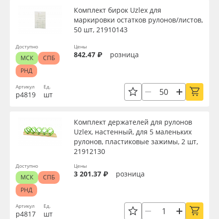
Комплект бирок Uzlex для
маркировки остатков рулонов/листов,
50 шт, 21910143
Доступно
Цены
842.47 ₽
розница
МСК
СПБ
РНД
Артикул
Ед.
р4819
шт
Комплект держателей для рулонов
Uzlex, настенный, для 5 маленьких
рулонов, пластиковые зажимы, 2 шт,
21912130
Доступно
Цены
3 201.37 ₽
розница
МСК
СПБ
РНД
Артикул
Ед.
р4817
шт