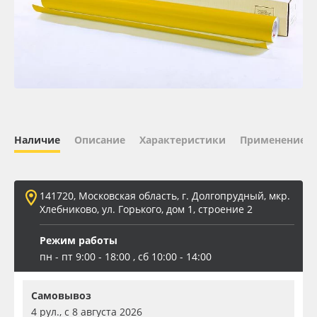
Oracal 641
Orajet 3640
Плёнка монтажная Oratape
ПЭТ листовой
Наличие
Описание
Характеристики
Применение
ПЭТ бэклит
141720, Московская область, г. Долгопрудный, мкр.
Вспененный ПВХ
Хлебниково, ул. Горького, дом 1, строение 2
Режим работы
Баннер
пн - пт 9:00 - 18:00 , сб 10:00 - 14:00
Заготовки для сувениров
Самовывоз
4 рул., с 8 августа 2026