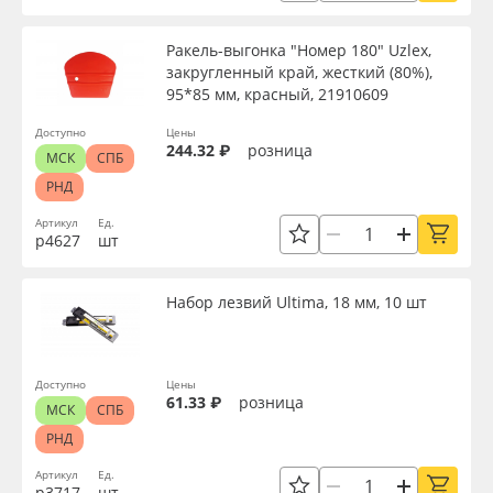
Ракель-выгонка "Номер 180" Uzlex,
закругленный край, жесткий (80%),
95*85 мм, красный, 21910609
Доступно
Цены
244.32 ₽
розница
МСК
СПБ
РНД
Артикул
Ед.
р4627
шт
Набор лезвий Ultima, 18 мм, 10 шт
Доступно
Цены
61.33 ₽
розница
МСК
СПБ
РНД
Артикул
Ед.
р3717
шт