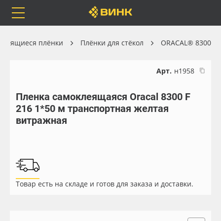
Orafol
Бренды
Доставка
клеящиеся плёнки
Плёнки для стёкол
ORACAL® 8300
Арт.
н1958
Пленка самоклеящаяся Oracal 8300 F
Каталог
Весь каталог
216 1*50 м транспортная желтая
витражная
Orafol
Рулонные материалы
Бренды
Самоклеящиеся плёнки
Доставка
Листовые материалы
Товар есть на складе и готов для заказа и доставки.
Оплата
Чернила