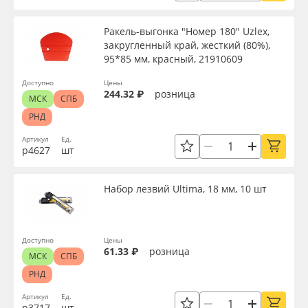
Ракель-выгонка "Номер 180" Uzlex,
закругленный край, жесткий (80%),
95*85 мм, красный, 21910609
Доступно
Цены
244.32 ₽
розница
МСК
СПБ
РНД
Артикул
Ед.
р4627
шт
Набор лезвий Ultima, 18 мм, 10 шт
Доступно
Цены
61.33 ₽
розница
МСК
СПБ
РНД
Артикул
Ед.
р3717
шт