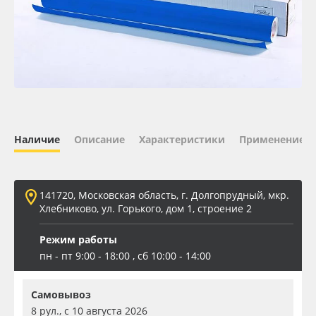
Oracal 641
Orajet 3640
Плёнка монтажная Oratape
ПЭТ листовой
Наличие
Описание
Характеристики
Применение
ПЭТ бэклит
141720, Московская область, г. Долгопрудный, мкр.
Вспененный ПВХ
Хлебниково, ул. Горького, дом 1, строение 2
Режим работы
Баннер
пн - пт 9:00 - 18:00 , сб 10:00 - 14:00
Заготовки для сувениров
Самовывоз
8 рул., с 10 августа 2026