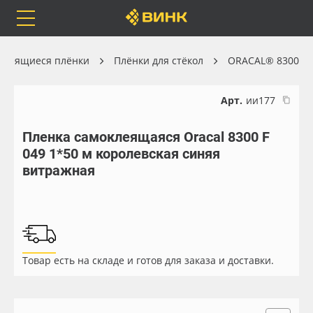
Orafol
Бренды
Доставка
клеящиеся плёнки
Плёнки для стёкол
ORACAL® 8300
Арт.
ии177
Пленка самоклеящаяся Oracal 8300 F
Каталог
Весь каталог
049 1*50 м королевская синяя
витражная
Orafol
Рулонные материалы
Бренды
Самоклеящиеся плёнки
Доставка
Листовые материалы
Товар есть на складе и готов для заказа и доставки.
Оплата
Чернила