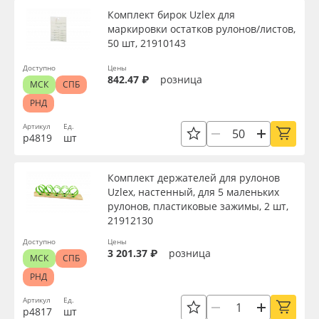
Комплект бирок Uzlex для
маркировки остатков рулонов/листов,
50 шт, 21910143
Доступно
Цены
842.47 ₽
розница
МСК
СПБ
РНД
Артикул
Ед.
р4819
шт
Комплект держателей для рулонов
Uzlex, настенный, для 5 маленьких
рулонов, пластиковые зажимы, 2 шт,
21912130
Доступно
Цены
3 201.37 ₽
розница
МСК
СПБ
РНД
Артикул
Ед.
р4817
шт