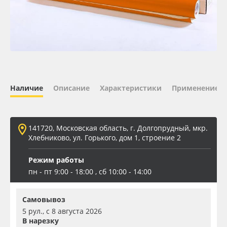
Oracal 641
Orajet 3640
Плёнка монтажная Oratape
Наличие
Описание
Характеристики
Применение
ПЭТ листовой
ПЭТ бэклит
141720, Московская область, г. Долгопрудный, мкр.
Хлебниково, ул. Горького, дом 1, строение 2
Вспененный ПВХ
Режим работы
пн - пт 9:00 - 18:00 , сб 10:00 - 14:00
Баннер
Самовывоз
Заготовки для сувениров
5 рул., с 8 августа 2026
В нарезку