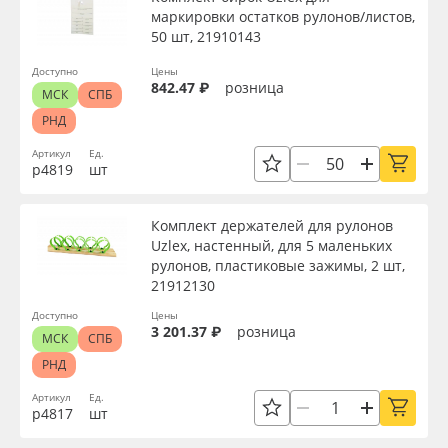
маркировки остатков рулонов/листов,
50 шт, 21910143
Доступно
Цены
842.47 ₽
розница
МСК
СПБ
РНД
Артикул
Ед.
р4819
шт
Комплект держателей для рулонов
Uzlex, настенный, для 5 маленьких
рулонов, пластиковые зажимы, 2 шт,
21912130
Доступно
Цены
3 201.37 ₽
розница
МСК
СПБ
РНД
Артикул
Ед.
р4817
шт