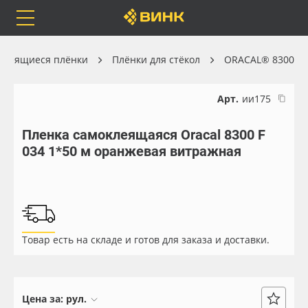
Orafol
Бренды
Доставка
клеящиеся плёнки
Плёнки для стёкол
ORACAL® 8300
Арт.
ии175
Пленка самоклеящаяся Oracal 8300 F
Каталог
Весь каталог
034 1*50 м оранжевая витражная
Orafol
Рулонные материалы
Бренды
Самоклеящиеся плёнки
Товар есть на складе и готов для заказа и доставки.
Доставка
Листовые материалы
Оплата
Чернила
Цена за:
рул.