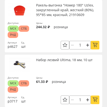
Ракель-выгонка "Номер 180" Uzlex,
закругленный край, жесткий (80%),
95*85 мм, красный, 21910609
Доступно
Цены
244.32 ₽
розница
МСК
СПБ
РНД
Артикул
Ед.
р4627
шт
Набор лезвий Ultima, 18 мм, 10 шт
Доступно
Цены
61.33 ₽
розница
МСК
СПБ
РНД
Артикул
Ед.
р3717
шт