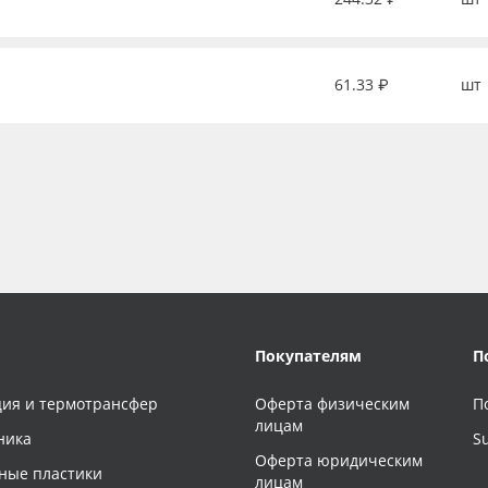
61.33 ₽
шт
Покупателям
П
ия и термотрансфер
Оферта физическим
П
лицам
ника
S
Оферта юридическим
ные пластики
лицам