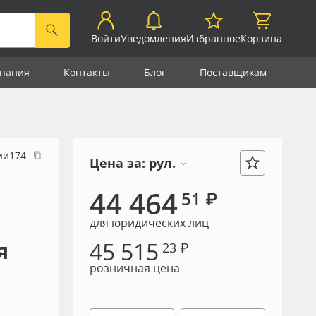
Войти
Уведомления
Избранное
Корзина
пания
Контакты
Блог
Поставщикам
ии174
Цена за:
рул.
44 464
51 ₽
для юридических лиц
45 515
я
23 ₽
розничная цена