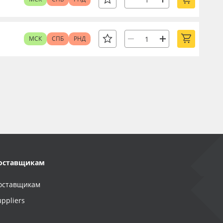
МСК
СПБ
РНД
оставщикам
оставщикам
uppliers