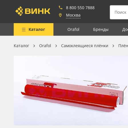
8 800 550 7888
Москва
Каталог
Orafol
Бренды
До
Каталог
Orafol
Самоклеящиеся плёнки
Плён
Весь каталог
Рулонные материалы
Самоклеящиеся плёнки
Листовые материалы
Чернила
Клей, скотчи и крепёж
Мобильные конструкции и
POS-материалы