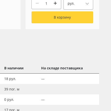
рул.
В корзину
В наличии
На складе поставщика
18
рул.
—
39
пог. м
0
рул.
—
17
пог. м