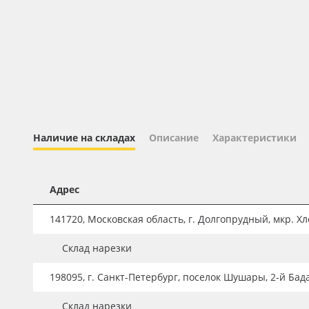
Профильные системы
Сублимация и термотрансфер
Светотехника
Инженерные пластики
Упаковочные материалы
Оборудование и инструмент
Наличие на складах
Описание
Характеристики
Новинки ассортимента
Oracal 641
Адрес
Orajet 3640
141720, Московская область, г. Долгопрудный, мкр. Хле
Плёнка монтажная Oratape
Склад нарезки
ПЭТ листовой
ПЭТ бэклит
198095, г. Санкт-Петербург, поселок Шушары, 2-й Бад
Вспененный ПВХ
Склад нарезки