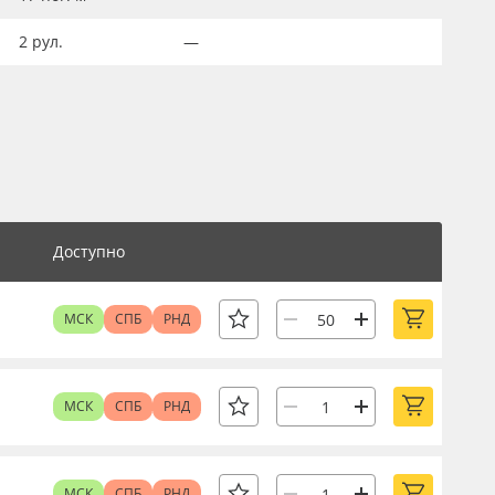
2
рул.
—
Доступно
МСК
СПБ
РНД
МСК
СПБ
РНД
МСК
СПБ
РНД