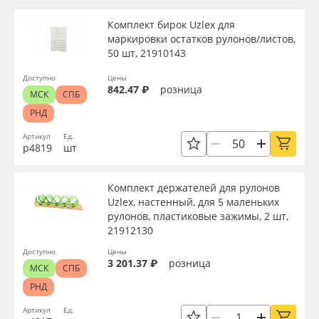
Комплект бирок Uzlex для
маркировки остатков рулонов/листов,
50 шт, 21910143
Доступно
Цены
842.47 ₽
розница
МСК
СПБ
РНД
Артикул
Ед.
р4819
шт
Комплект держателей для рулонов
Uzlex, настенный, для 5 маленьких
рулонов, пластиковые зажимы, 2 шт,
21912130
Доступно
Цены
3 201.37 ₽
розница
МСК
СПБ
РНД
Артикул
Ед.