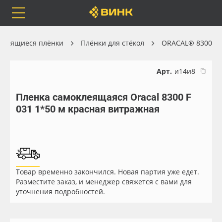
Orafol
Бренды
Доставка
клеящиеся плёнки
Плёнки для стёкол
ORACAL® 8300
Арт.
и14и8
Пленка самоклеящаяся Oracal 8300 F
Каталог
Весь каталог
031 1*50 м красная витражная
Orafol
Рулонные материалы
Бренды
Самоклеящиеся плёнки
Товар временно закончился. Новая партия уже едет.
Доставка
Листовые материалы
Разместите заказ, и менеджер свяжется с вами для
уточнения подробностей.
Оплата
Чернила