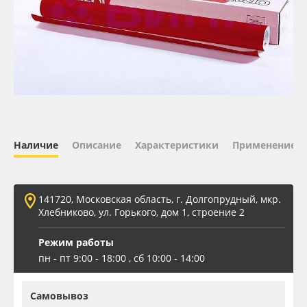
Oracal 641
Orajet 3640
Плёнка монтажная Oratape
ПЭТ листовой
Наличие
Описание
Характеристики
Применение
ПЭТ бэклит
141720, Московская область, г. Долгопрудный, мкр.
Вспененный ПВХ
Хлебниково, ул. Горького, дом 1, строение 2
Баннер
Режим работы
пн - пт 9:00 - 18:00 , сб 10:00 - 14:00
Заготовки для сувениров
Самовывоз