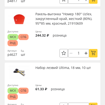
р4817
шт
Ракель-выгонка "Номер 180" Uzlex,
закругленный край, жесткий (80%),
95*85 мм, красный, 21910609
Доступно
Цены
244.32 ₽
розница
МСК
СПБ
РНД
Артикул
Ед.
р4627
шт
Набор лезвий Ultima, 18 мм, 10 шт
Доступно
Цены
61.33 ₽
розница
МСК
СПБ
РНД
Артикул
Ед.