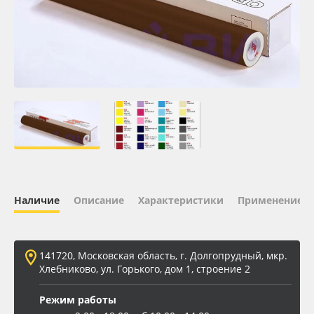
Oracal 641
Orajet 3640
Плёнка монтажная Oratape
ПЭТ листовой
ПЭТ бэклит
Наличие
Описание
Характеристики
Применение
Вспененный ПВХ
Баннер
141720, Московская область, г. Долгопрудный, мкр.
Хлебниково, ул. Горького, дом 1, строение 2
Заготовки для сувениров
Режим работы