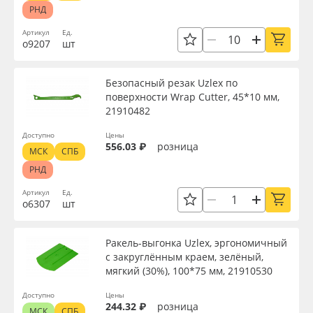
РНД
Артикул
Ед.
о9207
шт
Безопасный резак Uzlex по
поверхности Wrap Cutter, 45*10 мм,
21910482
Доступно
Цены
556.03 ₽
розница
МСК
СПБ
РНД
Артикул
Ед.
о6307
шт
Ракель-выгонка Uzlex, эргономичный
с закруглённым краем, зелёный,
мягкий (30%), 100*75 мм, 21910530
Доступно
Цены
244.32 ₽
розница
МСК
СПБ