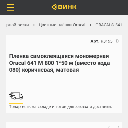
Orafol
Бренды
Доставка
оттерной резки
Цветные плёнки Oracal
ORACAL® 641
Арт.
н3195
Пленка самоклеящаяся мономерная
Каталог
Весь каталог
Oracal 641 M 800 1*50 м (вместо кода
080) коричневая, матовая
Orafol
Рулонные материалы
Бренды
Самоклеящиеся плёнки
Доставка
Листовые материалы
Товар есть на складе и готов для заказа и доставки.
Оплата
Чернила