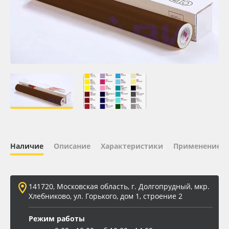
Oracal 641
Orajet 3640
Плёнка монтажная Oratape
ПЭТ листовой
ПЭТ бэклит
Наличие
Описание
Характеристики
Применение
Вспененный ПВХ
Баннер
141720, Московская область, г. Долгопрудный, мкр.
Хлебниково, ул. Горького, дом 1, строение 2
Заготовки для сувениров
Режим работы