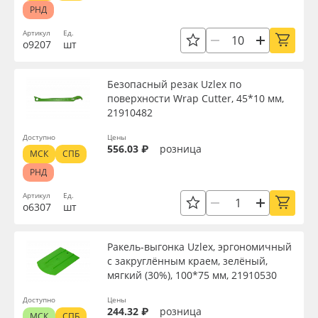
РНД
Артикул
Ед.
о9207
шт
Безопасный резак Uzlex по
поверхности Wrap Cutter, 45*10 мм,
21910482
Доступно
Цены
556.03 ₽
розница
МСК
СПБ
РНД
Артикул
Ед.
о6307
шт
Ракель-выгонка Uzlex, эргономичный
с закруглённым краем, зелёный,
мягкий (30%), 100*75 мм, 21910530
Доступно
Цены
244.32 ₽
розница
МСК
СПБ