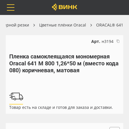
Orafol
Бренды
Доставка
оттерной резки
Цветные плёнки Oracal
ORACAL® 641
Арт.
н3194
Пленка самоклеящаяся мономерная
Каталог
Весь каталог
Oracal 641 M 800 1,26*50 м (вместо кода
080) коричневая, матовая
Orafol
Рулонные материалы
Бренды
Самоклеящиеся плёнки
Доставка
Листовые материалы
Товар есть на складе и готов для заказа и доставки.
Оплата
Чернила