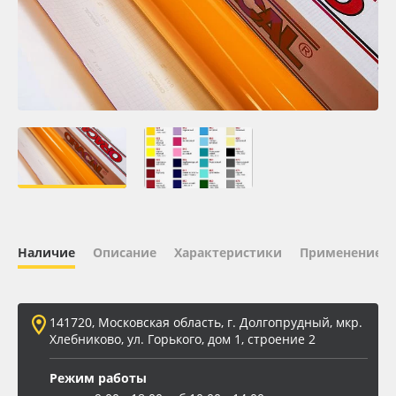
Oracal 641
Orajet 3640
Плёнка монтажная Oratape
ПЭТ листовой
ПЭТ бэклит
Наличие
Описание
Характеристики
Применение
Вспененный ПВХ
Баннер
141720, Московская область, г. Долгопрудный, мкр.
Хлебниково, ул. Горького, дом 1, строение 2
Заготовки для сувениров
Режим работы