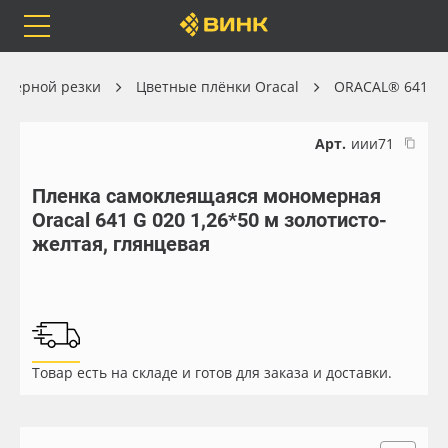
Orafol
Бренды
Доставка
оттерной резки
Цветные плёнки Oracal
ORACAL® 641
Арт.
иии71
Пленка самоклеящаяся мономерная
Каталог
Весь каталог
Oracal 641 G 020 1,26*50 м золотисто-
желтая, глянцевая
Orafol
Рулонные материалы
Бренды
Самоклеящиеся плёнки
Доставка
Листовые материалы
Товар есть на складе и готов для заказа и доставки.
Оплата
Чернила