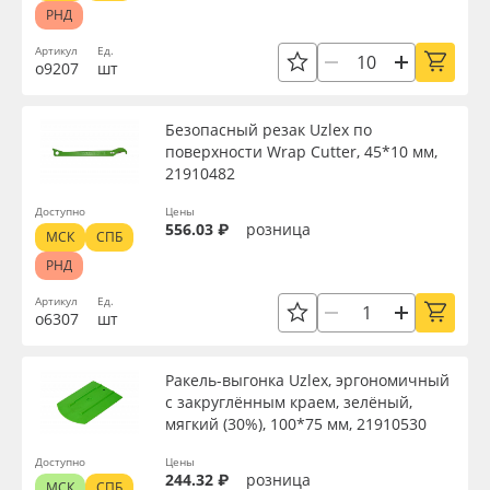
РНД
Артикул
Ед.
о9207
шт
Безопасный резак Uzlex по
поверхности Wrap Cutter, 45*10 мм,
21910482
Доступно
Цены
556.03 ₽
розница
МСК
СПБ
РНД
Артикул
Ед.
о6307
шт
Ракель-выгонка Uzlex, эргономичный
с закруглённым краем, зелёный,
мягкий (30%), 100*75 мм, 21910530
Доступно
Цены
244.32 ₽
розница
МСК
СПБ