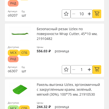
РНД
Артикул
Ед.
о9207
шт
Безопасный резак Uzlex по
поверхности Wrap Cutter, 45*10 мм,
21910482
Доступно
Цены
556.03 ₽
розница
МСК
СПБ
РНД
Артикул
Ед.
о6307
шт
Ракель-выгонка Uzlex, эргономичный
с закруглённым краем, зелёный,
мягкий (30%), 100*75 мм, 21910530
Доступно
Цены
244.32 ₽
розница
МСК
СПБ