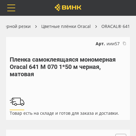
Orafol
Бренды
Доставка
оттерной резки
Цветные плёнки Oracal
ORACAL® 641
Арт.
иии57
Пленка самоклеящаяся мономерная
Каталог
Весь каталог
Oracal 641 M 070 1*50 м черная,
матовая
Orafol
Рулонные материалы
Бренды
Самоклеящиеся плёнки
Доставка
Листовые материалы
Товар есть на складе и готов для заказа и доставки.
Оплата
Чернила