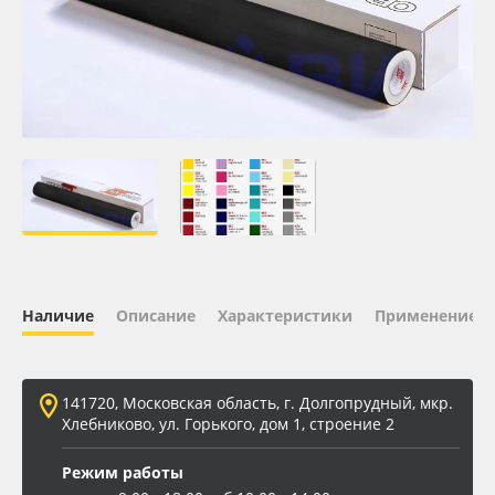
Oracal 641
Orajet 3640
Плёнка монтажная Oratape
ПЭТ листовой
ПЭТ бэклит
Наличие
Описание
Характеристики
Применение
Вспененный ПВХ
Баннер
141720, Московская область, г. Долгопрудный, мкр.
Хлебниково, ул. Горького, дом 1, строение 2
Заготовки для сувениров
Режим работы