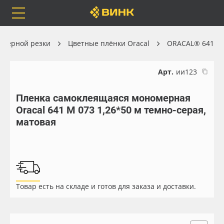
Orafol
Бренды
Доставка
оттерной резки
Цветные плёнки Oracal
ORACAL® 641
Арт.
ии123
Пленка самоклеящаяся мономерная
Каталог
Весь каталог
Oracal 641 M 073 1,26*50 м темно-серая,
матовая
Orafol
Рулонные материалы
Бренды
Самоклеящиеся плёнки
Доставка
Листовые материалы
Товар есть на складе и готов для заказа и доставки.
Оплата
Чернила