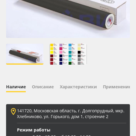
Oracal 641
Orajet 3640
Плёнка монтажная Oratape
ПЭТ листовой
ПЭТ бэклит
Наличие
Описание
Характеристики
Применение
Вспененный ПВХ
Баннер
141720, Московская область, г. Долгопрудный, мкр.
Хлебниково, ул. Горького, дом 1, строение 2
Заготовки для сувениров
Режим работы