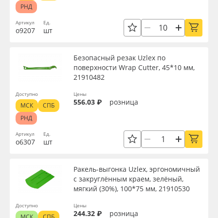
РНД
Артикул
Ед.
о9207
шт
Безопасный резак Uzlex по
поверхности Wrap Cutter, 45*10 мм,
21910482
Доступно
Цены
556.03 ₽
розница
МСК
СПБ
РНД
Артикул
Ед.
о6307
шт
Ракель-выгонка Uzlex, эргономичный
с закруглённым краем, зелёный,
мягкий (30%), 100*75 мм, 21910530
Доступно
Цены
244.32 ₽
розница
МСК
СПБ