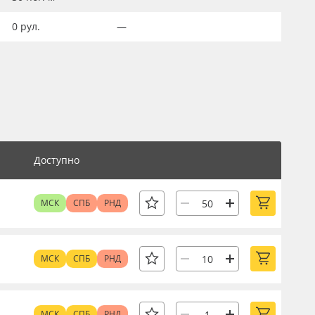
0
рул.
—
Доступно
МСК
СПБ
РНД
МСК
СПБ
РНД
МСК
СПБ
РНД