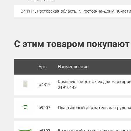
Баннер
344111, Ростовская область, г. Ростов-на-Дону, 40-лет
Заготовки для сувениров
С этим товаром покупают
Арт.
Наименование
Комплект бирок Uzlex для маркиров
р4819
21910143
о9207
Пластиковый держатель для рулона 
о6307
Безопасный резак Uzlex по поверхн