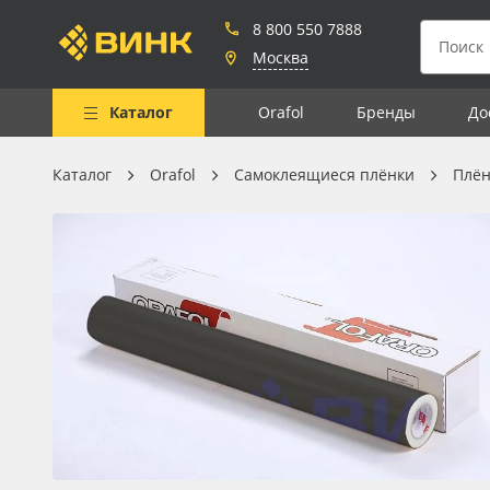
8 800 550 7888
Москва
Каталог
Orafol
Бренды
До
Каталог
Orafol
Самоклеящиеся плёнки
Плён
Весь каталог
Рулонные материалы
Самоклеящиеся плёнки
Листовые материалы
Чернила
Клей, скотчи и крепёж
Мобильные конструкции и
POS-материалы