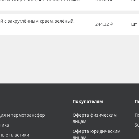
й с закруглённым краем, зелёный,
244.32 ₽
шт
Покупателям
П
ия и термотрансфер
Оферта физическим
П
лицам
ника
S
Оферта юридическим
ные пластики
лицам