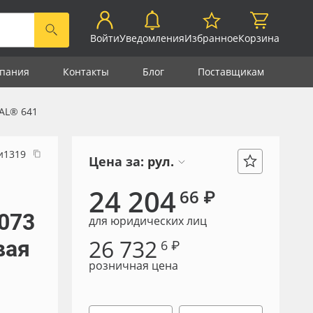
Войти
Уведомления
Избранное
Корзина
пания
Контакты
Блог
Поставщикам
AL® 641
и1319
Цена за:
рул.
24 204
66 ₽
073
для юридических лиц
26 732
вая
6 ₽
розничная цена