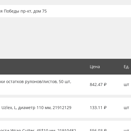
ия Победы пр-кт, дом 75
Цена
Ед.
ки остатков рулонов/листов, 50 шт,
842.47 ₽
шт
Uzlex, L, диаметр 110 мм, 21912129
133.11 ₽
шт
ости Wrap Cutter, 45*10 мм, 21910482
556.03 ₽
шт