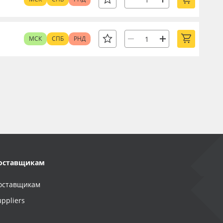
МСК
СПБ
РНД
оставщикам
оставщикам
uppliers