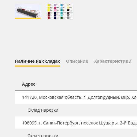
Профильные системы
Сублимация и термотрансфер
Светотехника
Инженерные пластики
Упаковочные материалы
Оборудование и инструмент
Наличие на складах
Описание
Характеристики
Новинки ассортимента
Oracal 641
Адрес
Orajet 3640
141720, Московская область, г. Долгопрудный, мкр. Хле
Плёнка монтажная Oratape
Склад нарезки
ПЭТ листовой
ПЭТ бэклит
198095, г. Санкт-Петербург, поселок Шушары, 2-й Бад
Вспененный ПВХ
Склад нарезки