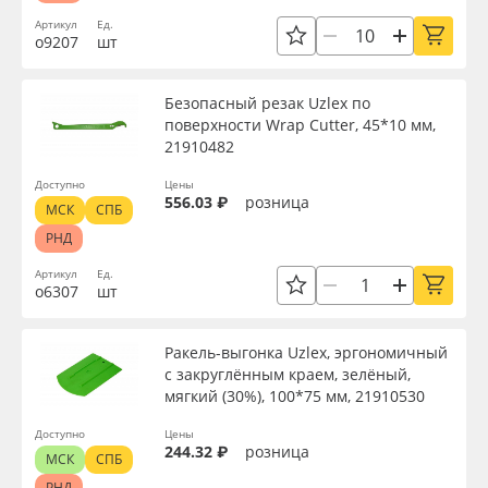
Артикул
Ед.
о9207
шт
Безопасный резак Uzlex по
поверхности Wrap Cutter, 45*10 мм,
21910482
Доступно
Цены
556.03 ₽
розница
МСК
СПБ
РНД
Артикул
Ед.
о6307
шт
Ракель-выгонка Uzlex, эргономичный
с закруглённым краем, зелёный,
мягкий (30%), 100*75 мм, 21910530
Доступно
Цены
244.32 ₽
розница
МСК
СПБ
РНД