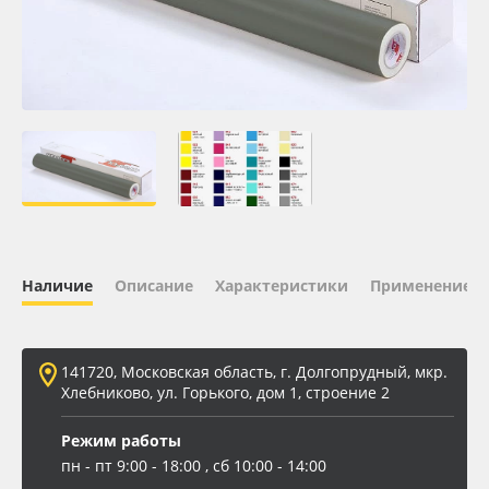
Oracal 641
Orajet 3640
Плёнка монтажная Oratape
ПЭТ листовой
ПЭТ бэклит
Наличие
Описание
Характеристики
Применение
Вспененный ПВХ
141720, Московская область, г. Долгопрудный, мкр.
Баннер
Хлебниково, ул. Горького, дом 1, строение 2
Заготовки для сувениров
Режим работы
пн - пт 9:00 - 18:00 , сб 10:00 - 14:00