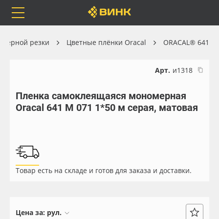
Orafol
Бренды
Доставка
оттерной резки
Цветные плёнки Oracal
ORACAL® 641
Арт.
и1318
Пленка самоклеящаяся мономерная
Каталог
Весь каталог
Oracal 641 M 071 1*50 м серая, матовая
Orafol
Рулонные материалы
Бренды
Самоклеящиеся плёнки
Товар есть на складе и готов для заказа и доставки.
Доставка
Листовые материалы
Оплата
Чернила
Цена за:
рул.