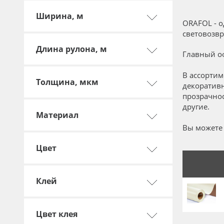
Профильные системы
Ширина, м
Сублимация и термотрансфер
ORAFOL - 
световозвр
Светотехника
Длина рулона, м
Главный оф
Инженерные пластики
Упаковочные материалы
В ассортим
Толщина, мкм
декоратив
Оборудование и инструмент
прозрачнос
другие.
Новинки ассортимента
Материал
Oracal 641
Вы можете 
Orajet 3640
Цвет
Плёнка монтажная Oratape
Клей
ПЭТ листовой
ПЭТ бэклит
Цвет клея
Вспененный ПВХ