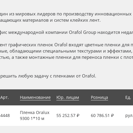
один из мировых лидеров по производству инновационных 
ащающих материалов и систем клейких лент.
ис международной компании Orafol Group находится недал
ент графических пленок Orafol входят цветные пленки для п
ные, обладающими специальными текстурами и эффектами
тью, а также монтажные пленки для переноса пленки с пло
решить любую задачу с пленками от Orafol.
Арт.
Наименование
Юр. лицам
Розница
Ед.
Пленка Oralux
4448
55 252.57 ₽
60 786.51 ₽
рул
9300 1*10 м