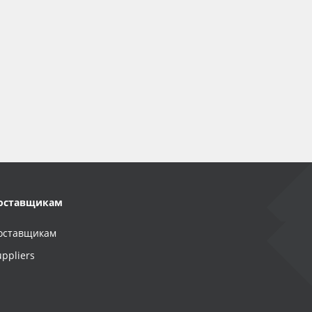
оставщикам
оставщикам
uppliers