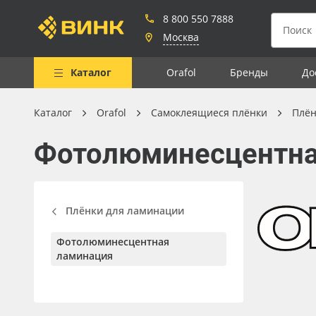
8 800 550 7888
Москва
Каталог
Orafol
Бренды
До
Каталог
Orafol
Самоклеящиеся плёнки
Плён
Весь каталог
Фотолюминесцентна
Рулонные материалы
Самоклеящиеся плёнки
Листовые материалы
Плёнки для ламинации
Чернила
Фотолюминесцентная
Клей, скотчи и крепёж
ламинация
Мобильные конструкции и
POS-материалы