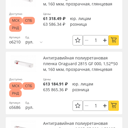
м, 160 мкм, прозрачная, глянцевая
Доступно
Цены
61 318.49 ₽
юр. лицам
МСК
СПБ
63 586.34 ₽
розница
РНД
Артикул
Ед.
о6210
рул.
Антигравийная полиуретановая
пленка Oraguard 2815 GF 000, 1,52*50
м, 160 мкм, прозрачная, глянцевая
Доступно
Цены
613 184.91 ₽
юр. лицам
МСК
СПБ
635 865.36 ₽
розница
РНД
Артикул
Ед.
о5686
рул.
Антигравийная полиуретановая