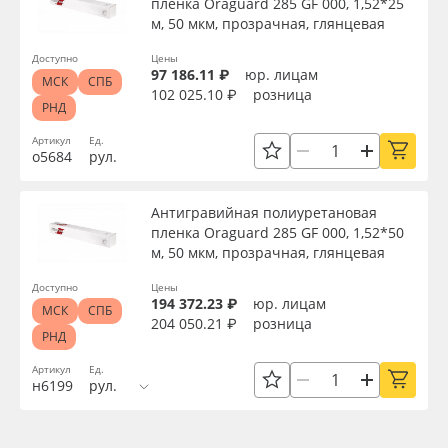
пленка Oraguard 285 GF 000, 1,52*25
м, 50 мкм, прозрачная, глянцевая
Доступно
Цены
97 186.11 ₽
юр. лицам
МСК
СПБ
102 025.10 ₽
розница
РНД
Артикул
Ед.
о5684
рул.
Антигравийная полиуретановая
пленка Oraguard 285 GF 000, 1,52*50
м, 50 мкм, прозрачная, глянцевая
Доступно
Цены
194 372.23 ₽
юр. лицам
МСК
СПБ
204 050.21 ₽
розница
РНД
Артикул
Ед.
н6199
рул.