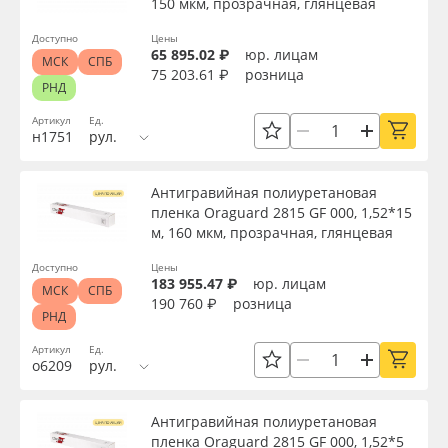
150 мкм, прозрачная, глянцевая
Доступно
Цены
65 895.02 ₽
юр. лицам
МСК
СПБ
75 203.61 ₽
розница
Применить
РНД
Артикул
Ед.
Сбросить фильтр
н1751
рул.
Антигравийная полиуретановая
пленка Oraguard 2815 GF 000, 1,52*15
м, 160 мкм, прозрачная, глянцевая
Доступно
Цены
183 955.47 ₽
юр. лицам
МСК
СПБ
190 760 ₽
розница
РНД
Артикул
Ед.
о6209
рул.
Антигравийная полиуретановая
пленка Oraguard 2815 GF 000, 1,52*5