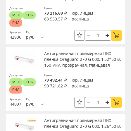
Срок эксплуатации, лет
Oracal 641
Доступно
Цены
73 216.69 ₽
юр. лицам
МСК
СПБ
83 559.57 ₽
розница
Упаковка
РНД
Orajet 3640
Артикул
Ед.
н2936
рул.
Страна происхождения
Плёнка монтажная Oratape
Антигравийная полимерная ПВХ
ПЭТ листовой
Производитель
пленка Oraguard 270 G 000, 1,52*50 м,
150 мкм, прозрачная, глянцевая
ПЭТ бэклит
Торговая марка
Доступно
Цены
79 492.41 ₽
юр. лицам
МСК
СПБ
Вспененный ПВХ
90 721.82 ₽
розница
РНД
Серия
Артикул
Ед.
Баннер
н4097
рул.
Назначение
Заготовки для сувениров
Антигравийная полимерная ПВХ
пленка Oraguard 270 G 000, 1,26*50 м,
Доступность