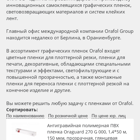
Сервис
Клей, скотчи и крепёж
Длина рулона, м
инновационных самоклеящихся графических пленок,
световозвращающих материалов и систем клейких
лент.
Инструкции
Мобильные конструкции и POS-материалы
Толщина, мкм
Главный офис международной компании Orafol Group
Компания
Профильные системы
находится недалеко от Берлина, в Ораниенбурге.
Материал
В ассортимент графических пленок Orafol входят
Контакты
Сублимация и термотрансфер
цветные пленки для плоттерной резки, пленки для
Цвет
печати, декоративные, обладающими специальными
Блог
Светотехника
текстурами и эффектами, светофильтрующие и с
повышенной прозрачностью, а также монтажные
Клей
пленки для переноса пленки с плоттерной резкой на
Поставщикам
Инженерные пластики
конечное изделие и другие.
Избранное
Упаковочные материалы
Цвет клея
Вы можете решить любую задачу с пленками от Orafol.
Сортировать:
По наименованию
По розничной цене
По цене юр. лиц
Оборудование и инструмент
8 800 550 7888
Текстура
Антигравийная полимерная ПВХ
Москва
пленка Oraguard 270 G 000, 1,4*50 м,
Новинки ассортимента
150 мкм, прозрачная, глянцевая