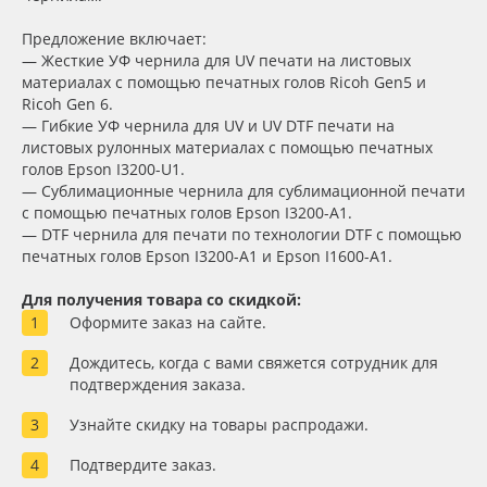
Сервис
Клей, скотчи и крепёж
Тип печати
Предложение включает:
— Жесткие УФ чернила для UV печати на листовых
Инструкции
Мобильные конструкции и POS-материалы
материалах с помощью печатных голов Ricoh Gen5 и
Упаковка
Ricoh Gen 6.
Компания
Профильные системы
— Гибкие УФ чернила для UV и UV DTF печати на
листовых рулонных материалах с помощью печатных
Страна происхождения
голов Epson I3200-U1.
Контакты
Сублимация и термотрансфер
— Сублимационные чернила для сублимационной печати
с помощью печатных голов Epson I3200-A1.
Доступность
— DTF чернила для печати по технологии DTF с помощью
Блог
Светотехника
печатных голов Epson I3200-A1 и Epson I1600-A1.
Поставщикам
Инженерные пластики
Для получения товара со скидкой:
Применить
Оформите заказ на сайте.
Избранное
Упаковочные материалы
Дождитесь, когда с вами свяжется сотрудник для
Сбросить фильтр
подтверждения заказа.
Оборудование и инструмент
8 800 550 7888
Узнайте скидку на товары распродажи.
Москва
Новинки ассортимента
Подтвердите заказ.