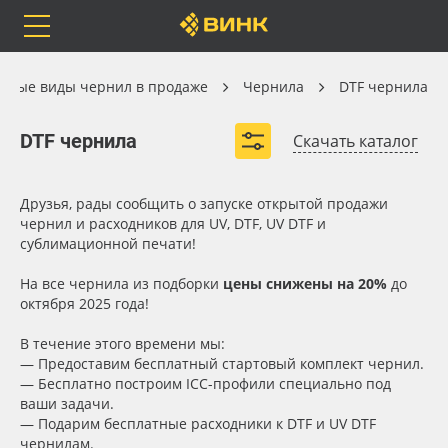
Orafol
Бренды
Доставка
Чернила
овые виды чернил в продаже
Чернила
DTF чернила
DTF чернила
DTF чернила
Скачать каталог
Каталог
Весь каталог
Друзья, рады сообщить о запуске открытой продажи
чернил и расходников для UV, DTF, UV DTF и
сублимационной печати!
Orafol
Рулонные материалы
Вид
На все чернила из подборки
цены снижены на 20%
до
Бренды
Самоклеящиеся плёнки
октября 2025 года!
Объём, л
В течение этого времени мы:
Доставка
Листовые материалы
— Предоставим бесплатный стартовый комплект чернил.
— Бесплатно построим ICC-профили специально под
Цвет
ваши задачи.
Оплата
Чернила
— Подарим бесплатные расходники к DTF и UV DTF
чернилам.