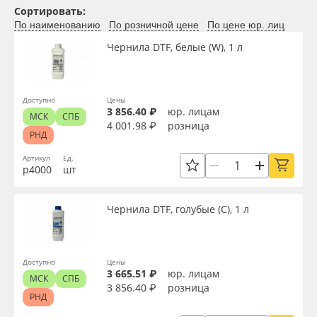
Сортировать:
Oracal 641
По наименованию
По розничной цене
По цене юр. лиц
Чернила DTF, белые (W), 1 л
Orajet 3640
Плёнка монтажная Oratape
Доступно
Цены
3 856.40 ₽
юр. лицам
МСК
СПБ
4 001.98 ₽
розница
ПЭТ листовой
РНД
Артикул
Ед.
ПЭТ бэклит
р4000
шт
Вспененный ПВХ
Чернила DTF, голубые (C), 1 л
Баннер
Доступно
Цены
3 665.51 ₽
юр. лицам
Заготовки для сувениров
МСК
СПБ
3 856.40 ₽
розница
РНД