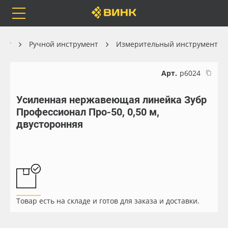
Orafol
Бренды
Доставка
ент
Ручной инструмент
Измерительный инструмент
Арт.
р6024
Усиленная нержавеющая линейка Зубр
Каталог
Весь каталог
Профессионал Про-50, 0,50 м,
двусторонняя
Orafol
Рулонные материалы
Бренды
Самоклеящиеся плёнки
Доставка
Листовые материалы
Товар есть на складе и готов для заказа и доставки.
Оплата
Чернила