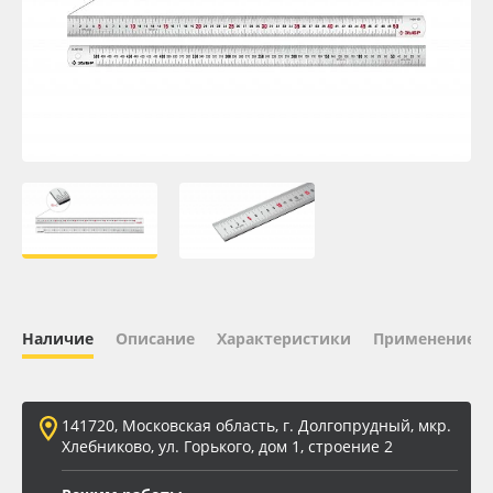
Oracal 641
Orajet 3640
Плёнка монтажная Oratape
ПЭТ листовой
ПЭТ бэклит
Вспененный ПВХ
Наличие
Описание
Характеристики
Применение
Баннер
141720, Московская область, г. Долгопрудный, мкр.
Заготовки для сувениров
Хлебниково, ул. Горького, дом 1, строение 2