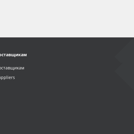
оставщикам
оставщикам
uppliers