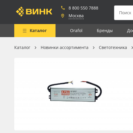
8 800 550 7888
Москва
Каталог
Orafol
Бренды
До
Каталог
Новинки ассортимента
Светотехника
Весь каталог
Рулонные материалы
Самоклеящиеся плёнки
Листовые материалы
Чернила
Клей, скотчи и крепёж
Мобильные конструкции и
POS-материалы