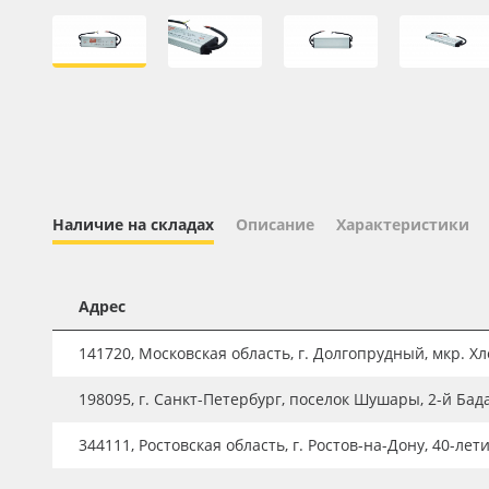
Профильные системы
Сублимация и термотрансфер
Светотехника
Инженерные пластики
Упаковочные материалы
Оборудование и инструмент
Наличие на складах
Описание
Характеристики
Новинки ассортимента
Oracal 641
Адрес
Orajet 3640
141720, Московская область, г. Долгопрудный, мкр. Хле
Плёнка монтажная Oratape
ПЭТ листовой
198095, г. Санкт-Петербург, поселок Шушары, 2-й Бад
ПЭТ бэклит
344111, Ростовская область, г. Ростов-на-Дону, 40-лет
Вспененный ПВХ