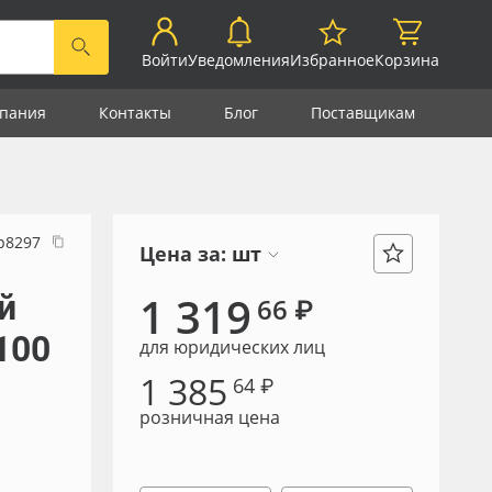
Войти
Уведомления
Избранное
Корзина
пания
Контакты
Блог
Поставщикам
р8297
Цена за:
шт
й
1 319
66 ₽
 100
для юридических лиц
1 385
64 ₽
розничная цена