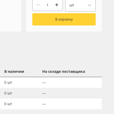
шт
В корзину
В наличии
На складе поставщика
0
шт
—
0
шт
—
0
шт
—