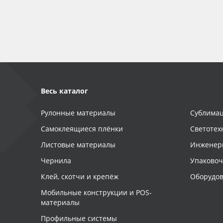
Баннер
Заготовки для сувениров
Весь каталог
Рулонные материалы
Сублимац
Самоклеящиеся плёнки
Светотех
Листовые материалы
Инженер
Чернила
Упаково
Клей, скотчи и крепёж
Оборудов
Мобильные конструкции и POS-
материалы
Профильные системы