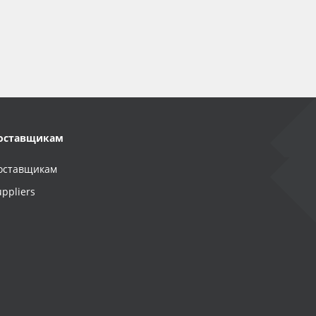
оставщикам
оставщикам
uppliers