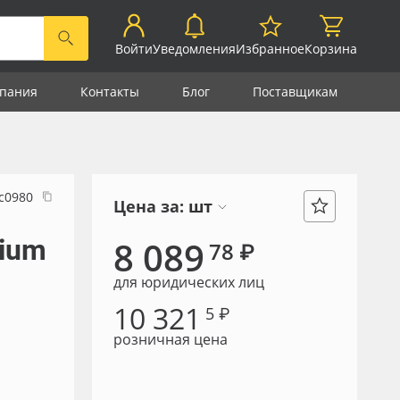
Войти
Уведомления
Избранное
Корзина
пания
Контакты
Блог
Поставщикам
с0980
Цена за:
шт
mium
8 089
78 ₽
для юридических лиц
10 321
5 ₽
розничная цена