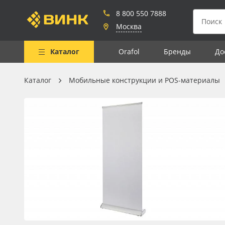
8 800 550 7888
Москва
Каталог
Orafol
Бренды
До
Каталог
Мобильные конструкции и POS-материалы
Весь каталог
Рулонные материалы
Самоклеящиеся плёнки
Листовые материалы
Чернила
Клей, скотчи и крепёж
Мобильные конструкции и
POS-материалы