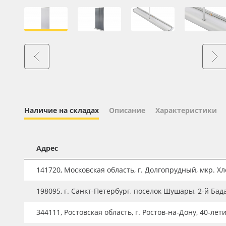
Профильные системы
Сублимация и термотрансфер
Светотехника
Инженерные пластики
Упаковочные материалы
Оборудование и инструмент
Новинки ассортимента
Наличие на складах
Описание
Характеристики
Oracal 641
Orajet 3640
Адрес
Плёнка монтажная Oratape
141720, Московская область, г. Долгопрудный, мкр. Хле
ПЭТ листовой
198095, г. Санкт-Петербург, поселок Шушары, 2-й Бад
ПЭТ бэклит
344111, Ростовская область, г. Ростов-на-Дону, 40-лет
Вспененный ПВХ