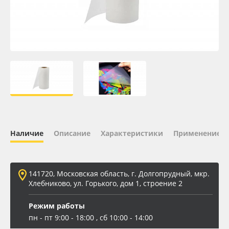
Oracal 641
Orajet 3640
Плёнка монтажная Oratape
ПЭТ листовой
ПЭТ бэклит
Наличие
Описание
Характеристики
Применение
Вспененный ПВХ
141720, Московская область, г. Долгопрудный, мкр.
Баннер
Хлебниково, ул. Горького, дом 1, строение 2
Заготовки для сувениров
Режим работы
пн - пт 9:00 - 18:00 , сб 10:00 - 14:00