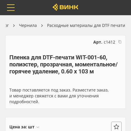
Orafol
Бренды
Доставка
алог
Чернила
Расходные материалы для DTF печати
Арт.
с1412
Пленка для DTF-печати WIT-001-60,
Каталог
Весь каталог
полиэстер, прозрачная, моментальное/
горячее удаление, 0.60 х 103 м
Orafol
Рулонные материалы
Бренды
Самоклеящиеся плёнки
Товар поставляется под заказ. Разместите заказ,
и менеджер свяжется с вами для уточнения
подробностей.
Доставка
Листовые материалы
Оплата
Чернила
Цена за:
шт