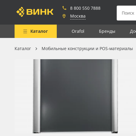
8 800 550 7888
Москва
Каталог
Orafol
Бренды
До
Каталог
Мобильные конструкции и POS-материалы
Весь каталог
Рулонные материалы
Самоклеящиеся плёнки
Листовые материалы
Чернила
Клей, скотчи и крепёж
Мобильные конструкции и
POS-материалы