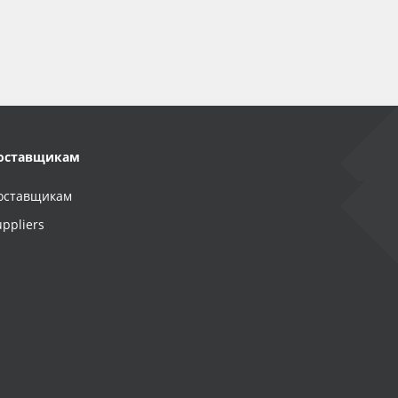
оставщикам
оставщикам
uppliers