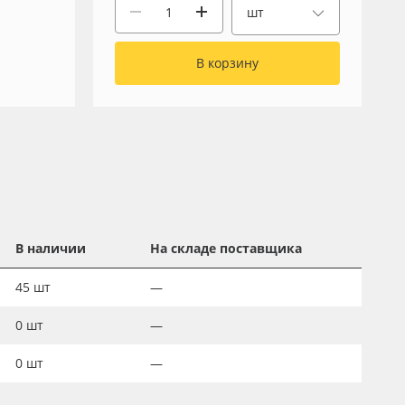
шт
В корзину
В наличии
На складе поставщика
45
шт
—
0
шт
—
0
шт
—