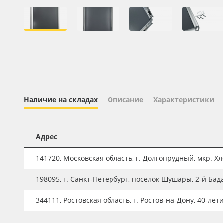
Профильные системы
Сублимация и термотрансфер
Светотехника
Инженерные пластики
Упаковочные материалы
Оборудование и инструмент
Наличие на складах
Описание
Характеристики
Новинки ассортимента
Oracal 641
Адрес
Orajet 3640
141720, Московская область, г. Долгопрудный, мкр. Хле
Плёнка монтажная Oratape
198095, г. Санкт-Петербург, поселок Шушары, 2-й Бад
ПЭТ листовой
ПЭТ бэклит
344111, Ростовская область, г. Ростов-на-Дону, 40-лет
Вспененный ПВХ