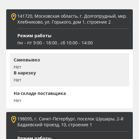
Oracal 641
141720, Московская область, г. Долгопрудный, мкр.
Хлебниково, ул. Горького, дом 1, строение 2
Orajet 3640
Режим работы
Плёнка монтажная Oratape
пн - пт 9:00 - 18:00 , сб 10:00 - 14:00
ПЭТ листовой
Самовывоз
Нет
В нарезку
ПЭТ бэклит
Нет
Вспененный ПВХ
На складе поставщика
Нет
Баннер
198095, г. Санкт-Петербург, поселок Шушары, 2-й
Заготовки для сувениров
Бадаевский проезд, 10, строение 1
Режим работы