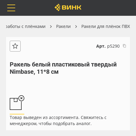
Orafol
Бренды
Доставка
я работы с плёнками
Ракели
Ракели для плёнок ПВХ
Арт.
р5290
Каталог
Весь каталог
Ракель белый пластиковый твердый
Nimbase, 11*8 см
Orafol
Рулонные материалы
Бренды
Самоклеящиеся плёнки
Доставка
Листовые материалы
Товар выведен из ассортимента. Свяжитесь с
Оплата
Чернила
менеджером, чтобы подобрать аналог.