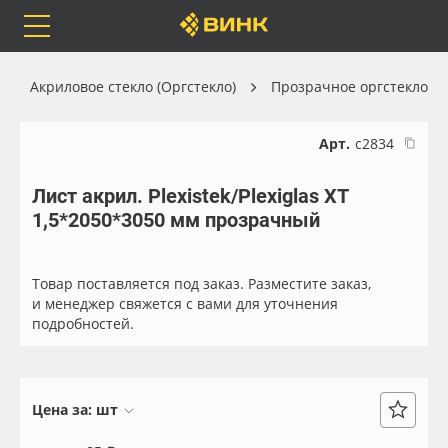
Orafol
Бренды
Доставка
Акриловое стекло (Оргстекло)
Прозрачное оргстекло
Арт.
с2834
Лист акрил. Plexistek/Plexiglas XT
Каталог
Весь каталог
1,5*2050*3050 мм прозрачный
Orafol
Рулонные материалы
Товар поставляется под заказ. Разместите заказ,
Бренды
Самоклеящиеся плёнки
и менеджер свяжется с вами для уточнения
подробностей.
Доставка
Листовые материалы
Оплата
Чернила
Цена за:
шт