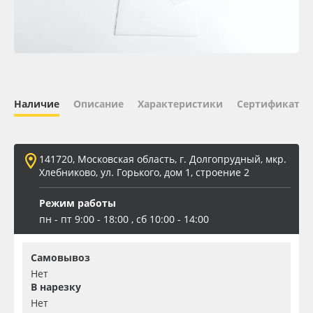
Oracal 641
Orajet 3640
Плёнка монтажная Oratape
Наличие
Описание
Характеристики
Сертификаты 
ПЭТ листовой
141720, Московская область, г. Долгопрудный, мкр.
ПЭТ бэклит
Хлебниково, ул. Горького, дом 1, строение 2
Режим работы
Вспененный ПВХ
пн - пт 9:00 - 18:00 , сб 10:00 - 14:00
Баннер
Самовывоз
Нет
Заготовки для сувениров
В нарезку
Нет