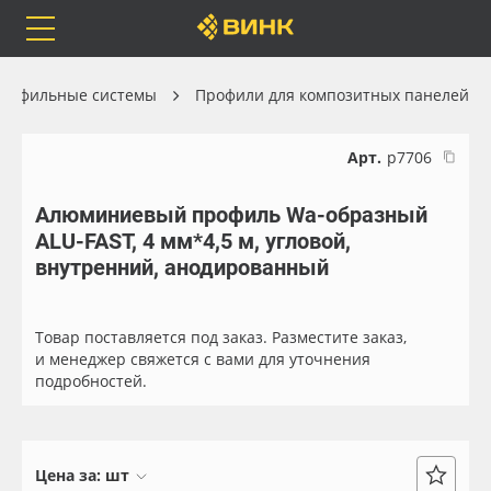
Orafol
Бренды
Доставка
рофильные системы
Профили для композитных панелей
Арт.
р7706
Алюминиевый профиль Wa-образный
Каталог
Весь каталог
ALU-FAST, 4 мм*4,5 м, угловой,
внутренний, анодированный
Orafol
Рулонные материалы
Бренды
Самоклеящиеся плёнки
Товар поставляется под заказ. Разместите заказ,
и менеджер свяжется с вами для уточнения
подробностей.
Доставка
Листовые материалы
Оплата
Чернила
Цена за:
шт