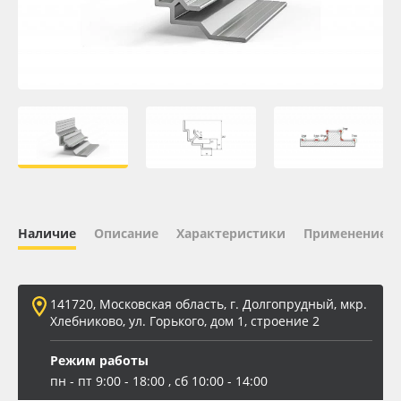
Oracal 641
Orajet 3640
Плёнка монтажная Oratape
ПЭТ листовой
ПЭТ бэклит
Наличие
Описание
Характеристики
Применение
Вспененный ПВХ
141720, Московская область, г. Долгопрудный, мкр.
Баннер
Хлебниково, ул. Горького, дом 1, строение 2
Заготовки для сувениров
Режим работы
пн - пт 9:00 - 18:00 , сб 10:00 - 14:00