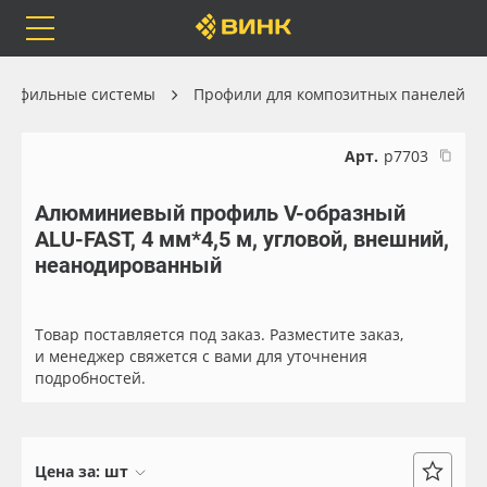
Orafol
Бренды
Доставка
рофильные системы
Профили для композитных панелей
Арт.
р7703
Алюминиевый профиль V-образный
Каталог
Весь каталог
ALU-FAST, 4 мм*4,5 м, угловой, внешний,
неанодированный
Orafol
Рулонные материалы
Бренды
Самоклеящиеся плёнки
Товар поставляется под заказ. Разместите заказ,
и менеджер свяжется с вами для уточнения
подробностей.
Доставка
Листовые материалы
Оплата
Чернила
Цена за:
шт