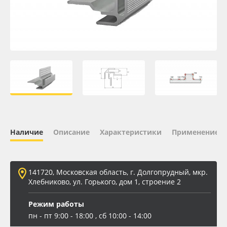
Oracal 641
Orajet 3640
Плёнка монтажная Oratape
ПЭТ листовой
ПЭТ бэклит
Наличие
Описание
Характеристики
Применение
Вспененный ПВХ
141720, Московская область, г. Долгопрудный, мкр.
Баннер
Хлебниково, ул. Горького, дом 1, строение 2
Заготовки для сувениров
Режим работы
пн - пт 9:00 - 18:00 , сб 10:00 - 14:00