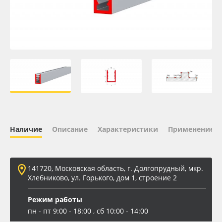
Oracal 641
Orajet 3640
Плёнка монтажная Oratape
ПЭТ листовой
ПЭТ бэклит
Наличие
Описание
Характеристики
Применение
Вспененный ПВХ
141720, Московская область, г. Долгопрудный, мкр.
Баннер
Хлебниково, ул. Горького, дом 1, строение 2
Заготовки для сувениров
Режим работы
пн - пт 9:00 - 18:00 , сб 10:00 - 14:00