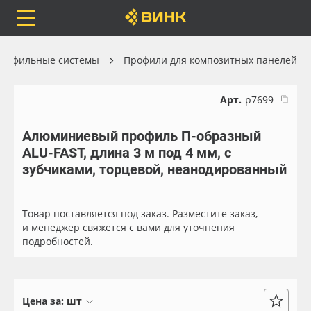
Orafol
Бренды
Доставка
рофильные системы
Профили для композитных панелей
Арт.
р7699
Алюминиевый профиль П-образный
Каталог
Весь каталог
ALU-FAST, длина 3 м под 4 мм, с
зубчиками, торцевой, неанодированный
Orafol
Рулонные материалы
Бренды
Самоклеящиеся плёнки
Товар поставляется под заказ. Разместите заказ,
и менеджер свяжется с вами для уточнения
подробностей.
Доставка
Листовые материалы
Оплата
Чернила
Цена за:
шт