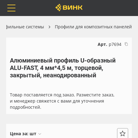
Orafol
Бренды
Доставка
рофильные системы
Профили для композитных панелей
Арт.
р7694
Алюминиевый профиль U-образный
Каталог
Весь каталог
ALU-FAST, 4 мм*4,5 м, торцевой,
закрытый, неанодированный
Orafol
Рулонные материалы
Бренды
Самоклеящиеся плёнки
Товар поставляется под заказ. Разместите заказ,
и менеджер свяжется с вами для уточнения
подробностей.
Доставка
Листовые материалы
Оплата
Чернила
Цена за:
шт