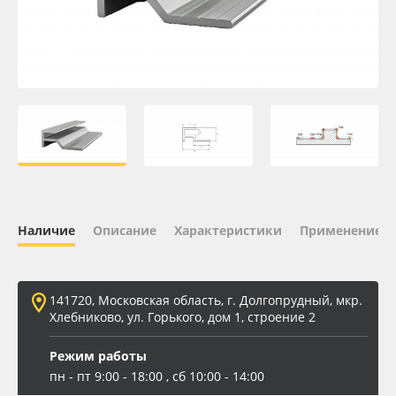
Oracal 641
Orajet 3640
Плёнка монтажная Oratape
ПЭТ листовой
ПЭТ бэклит
Наличие
Описание
Характеристики
Применение
Вспененный ПВХ
141720, Московская область, г. Долгопрудный, мкр.
Баннер
Хлебниково, ул. Горького, дом 1, строение 2
Заготовки для сувениров
Режим работы
пн - пт 9:00 - 18:00 , сб 10:00 - 14:00