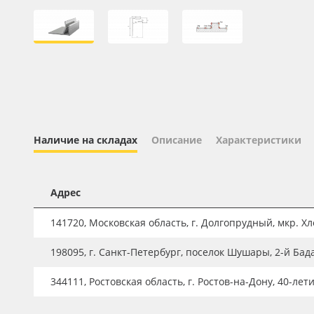
Профильные системы
Сублимация и термотрансфер
Светотехника
Инженерные пластики
Упаковочные материалы
Оборудование и инструмент
Наличие на складах
Описание
Характеристики
Новинки ассортимента
Oracal 641
Адрес
Orajet 3640
141720, Московская область, г. Долгопрудный, мкр. Хле
Плёнка монтажная Oratape
198095, г. Санкт-Петербург, поселок Шушары, 2-й Бад
ПЭТ листовой
ПЭТ бэклит
344111, Ростовская область, г. Ростов-на-Дону, 40-лет
Вспененный ПВХ