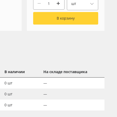
шт
В корзину
В наличии
На складе поставщика
0
шт
—
0
шт
—
0
шт
—