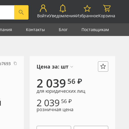
Войти
Уведомления
Избранное
Корзина
пания
Контакты
Блог
Поставщикам
р7693
Цена за:
шт
2 039
56 ₽
для юридических лиц
2 039
й
56 ₽
розничная цена