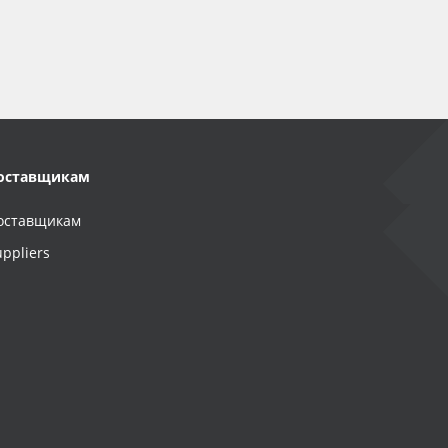
оставщикам
оставщикам
uppliers