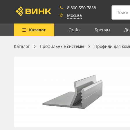
8 800 550 7888
Москва
Каталог
Orafol
Бренды
До
Каталог
Профильные системы
Профили для ком
Весь каталог
Рулонные материалы
Самоклеящиеся плёнки
Листовые материалы
Чернила
Клей, скотчи и крепёж
Мобильные конструкции и
POS-материалы